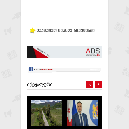
ᲐᲥᲢᲣᲐᲚᲣᲠᲘ