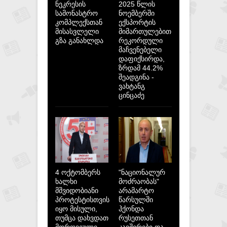
ნეკრესის
2025 წლის
სამონასტრო
ნოემბერში
კომპლექსთან
ექსპორტის
მისასვლელი
მიმართულებით
გზა განახლდა
რეკორდული
მაჩვენებელი
დაფიქსირდა,
ზრდამ 44.2%
შეადგინა -
ვახტანგ
ცინცაძე
4 ოქტომბერს
"ნაციონალურ
ხალხი
მოძრაობას"
მშვიდობიანი
არამარტო
პროტესტისთვის
წარსულში
იყო მისული,
ჰქონდა
თუმცა დახვდათ
რუსეთთან
მორღვეული
კავშირები და