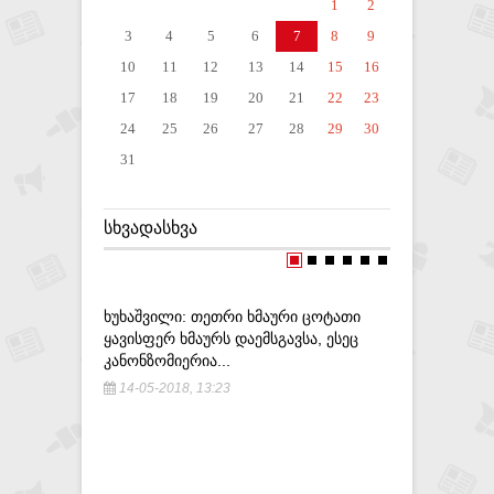
1
2
3
4
5
6
7
8
9
10
11
12
13
14
15
16
17
18
19
20
21
22
23
24
25
26
27
28
29
30
31
ᲡᲮᲕᲐᲓᲐᲡᲮᲕᲐ
ᲮᲣᲮᲐᲨᲕᲘᲚᲘ: ᲗᲔᲗᲠᲘ ᲮᲛᲐᲣᲠᲘ ᲪᲝᲢᲐᲗᲘ
ᲡᲕᲔᲢᲘᲪᲮᲝ
ᲧᲐᲕᲘᲡᲤᲔᲠ ᲮᲛᲐᲣᲠᲡ ᲓᲐᲔᲛᲡᲒᲐᲕᲡᲐ, ᲔᲡᲔᲪ
ᲩᲕᲔᲜ ᲒᲕᲐ
ᲙᲐᲜᲝᲜᲖᲝᲛᲘᲔᲠᲘᲐ...
ᲕᲘᲧᲝᲗ ᲓᲦ
14-05-2018, 13:23
14-10-20