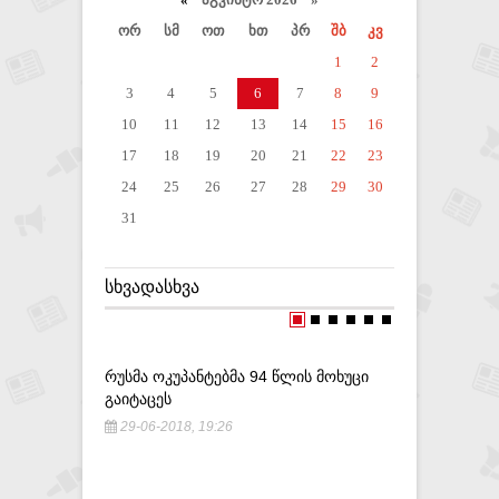
ორ
სმ
ოთ
ხთ
პრ
შბ
კვ
1
2
3
4
5
6
7
8
9
10
11
12
13
14
15
16
17
18
19
20
21
22
23
24
25
26
27
28
29
30
31
ᲡᲮᲕᲐᲓᲐᲡᲮᲕᲐ
ᲠᲣᲡᲛᲐ ᲝᲙᲣᲞᲐᲜᲢᲔᲑᲛᲐ 94 ᲬᲚᲘᲡ ᲛᲝᲮᲣᲪᲘ
ᲝᲠᲤᲝᲚᲝ
ᲒᲐᲘᲢᲐᲪᲔᲡ
ᲒᲐᲠᲓᲐᲪᲕᲚ
ᲪᲜᲝᲑᲘᲚᲘ
29-06-2018, 19:26
9-07-201