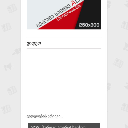
ᲕᲘᲓᲔᲝ
ვიდეოების არქივი...
SOS! ᲛᲝᲠᲘᲒᲘ ᲐᲤᲔᲠᲐ! ᲡᲐᲔᲭᲕᲝ