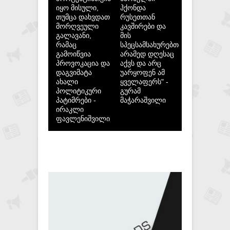
იყო მისული,
ჰქონდა
თუმცა დახვდათ
რუსეთთან
მორღვეული
კავშირები და
გალავანი,
მის
რამაც
სპეცსამსახურებთან,
გამოიწვია
არამედ დღესაც
პროვოკაცია და
აქვს და არც
დაგვიმატა
უარყოფენ ამ
ახალი
ყველაფერს" -
პოლიტიკური
გურამ
პატიმრები -
მაჭარაშვილი
ირაკლი
ფავლენიშვილი