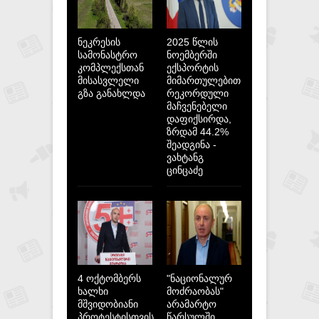
ნეკრესის
2025 წლის
სამონასტრო
ნოემბერში
კომპლექსთან
ექსპორტის
მისასვლელი
მიმართულებით
გზა განახლდა
რეკორდული
მაჩვენებელი
დაფიქსირდა,
ზრდამ 44.2%
შეადგინა -
ვახტანგ
ცინცაძე
4 ოქტომბერს
"ნაციონალურ
ხალხი
მოძრაობას"
მშვიდობიანი
არამარტო
პროტესტისთვის
წარსულში