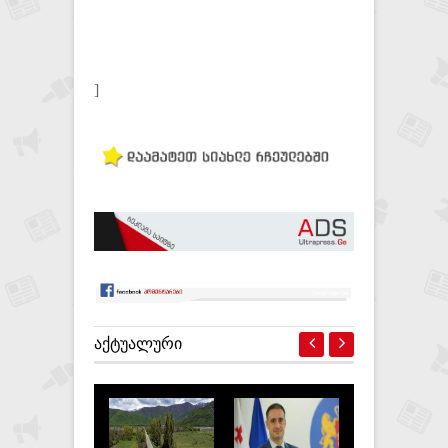
]
ᲐᲥᲢᲣᲐᲚᲣᲠᲘ