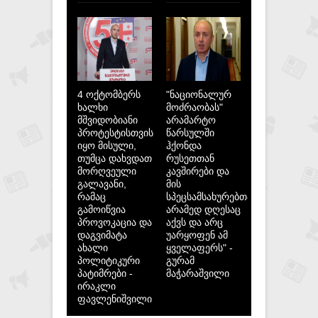
4 ოქტომბერს
"ნაციონალურ
ხალხი
მოძრაობას"
მშვიდობიანი
არამარტო
პროტესტისთვის
წარსულში
იყო მისული,
ჰქონდა
თუმცა დახვდათ
რუსეთთან
მორღვეული
კავშირები და
გალავანი,
მის
რამაც
სპეცსამსახურებთან,
გამოიწვია
არამედ დღესაც
პროვოკაცია და
აქვს და არც
დაგვიმატა
უარყოფენ ამ
ახალი
ყველაფერს" -
პოლიტიკური
გურამ
პატიმრები -
მაჭარაშვილი
ირაკლი
ფავლენიშვილი