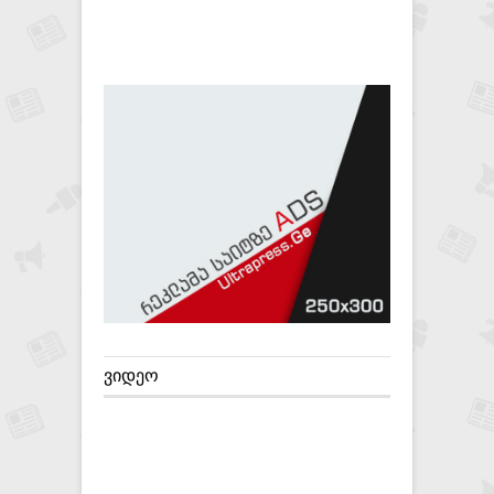
ᲕᲘᲓᲔᲝ