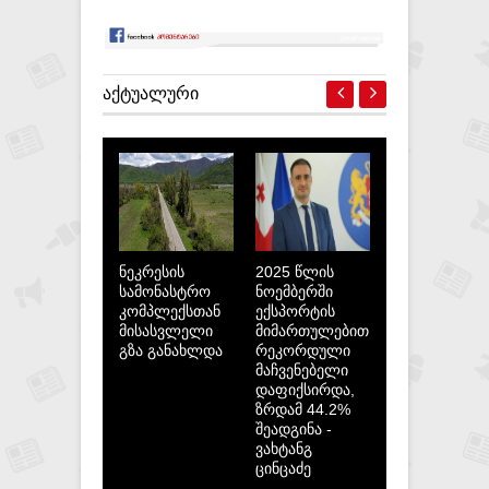
ᲐᲥᲢᲣᲐᲚᲣᲠᲘ
ნეკრესის
2025 წლის
სამონასტრო
ნოემბერში
კომპლექსთან
ექსპორტის
მისასვლელი
მიმართულებით
გზა განახლდა
რეკორდული
მაჩვენებელი
დაფიქსირდა,
ზრდამ 44.2%
შეადგინა -
ვახტანგ
ცინცაძე