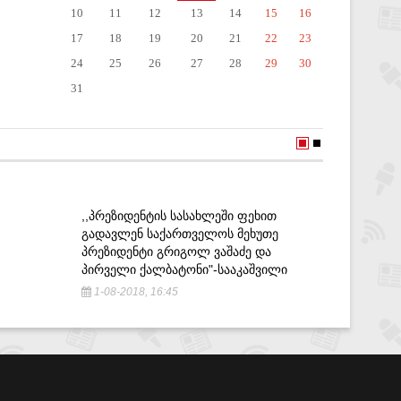
10
11
12
13
14
15
16
17
18
19
20
21
22
23
24
25
26
27
28
29
30
31
,,ᲞᲠᲔᲖᲘᲓᲔᲜᲢᲘᲡ ᲡᲐᲡᲐᲮᲚᲔᲨᲘ ᲤᲔᲮᲘᲗ
ᲐᲕᲡᲢᲠᲘᲐ
ᲒᲐᲓᲐᲕᲚᲔᲜ ᲡᲐᲥᲐᲠᲗᲕᲔᲚᲝᲡ ᲛᲔᲮᲣᲗᲔ
ᲥᲐᲚᲐᲥ Ზ
ᲞᲠᲔᲖᲘᲓᲔᲜᲢᲘ ᲒᲠᲘᲒᲝᲚ ᲕᲐᲨᲐᲫᲔ ᲓᲐ
ᲒᲐᲓᲐᲐᲭᲐ
ᲞᲘᲠᲕᲔᲚᲘ ᲥᲐᲚᲑᲐᲢᲝᲜᲘ"-ᲡᲐᲐᲙᲐᲨᲕᲘᲚᲘ
27-08-2
1-08-2018, 16:45