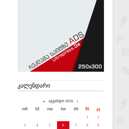
ᲙᲐᲚᲔᲜᲓᲐᲠᲘ
«
აგვისტო 2026 »
ორ
სმ
ოთ
ხთ
პრ
შბ
კვ
1
2
3
4
5
6
7
8
9