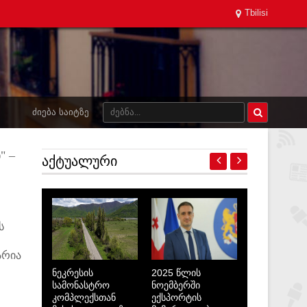
Tbilisi
ᲫᲘᲔᲑᲐ ᲡᲐᲘᲢᲖᲔ
" –
ᲐᲥᲢᲣᲐᲚᲣᲠᲘ
ს
არია
ნეკრესის
2025 წლის
სამონასტრო
ნოემბერში
კომპლექსთან
ექსპორტის