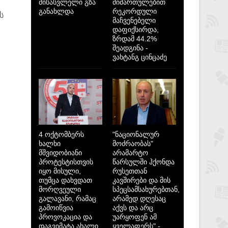
მისასვლელი გზა
მიმართულებით
განახლდა
რეკორდული
ს
მაჩვენებელი
დაფიქსირდა,
ზრდამ 44.2%
შეადგინა -
ვახტანგ ცინცაძე
4 ოქტომბერს
"ნაციონალურ
ხალხი
მოძრაობას"
მშვიდობიანი
არამარტო
პროტესტისთვის
წარსულში ჰქონდა
იყო მისული,
რუსეთთან
თუმცა დახვდათ
კავშირები და მის
მორღვეული
სპეცსამსახურებთან,
გალავანი, რამაც
არამედ დღესაც
გამოიწვია
აქვს და არც
პროვოკაცია და
უარყოფენ ამ
დაგვიმატა ახალი
ყველაფერს" -