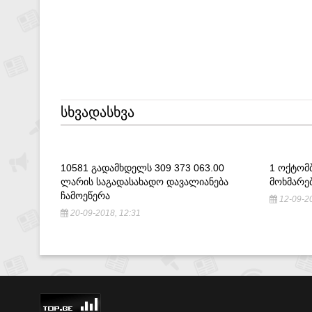
ᲡᲮᲕᲐᲓᲐᲡᲮᲕᲐ
10581 ᲒᲐᲓᲐᲛᲮᲓᲔᲚᲡ 309 373 063.00
1 ᲝᲥᲢᲝᲛ
ᲚᲐᲠᲘᲡ ᲡᲐᲒᲐᲓᲐᲡᲐᲮᲐᲓᲝ ᲓᲐᲕᲐᲚᲘᲐᲜᲔᲑᲐ
ᲛᲝᲮᲛᲐᲠᲔ
ᲩᲐᲛᲝᲔᲬᲔᲠᲐ
12-09-20
20-09-2018, 12:31