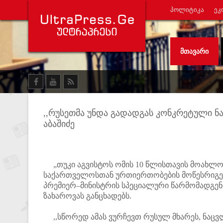
ᲞᲝᲚᲘᲢᲘᲙᲐ
ᲔᲙ
ᲛᲗᲐᲕᲐᲠᲘ
,,რუსეთმა უნდა გადადგას კონკრეტული ნაბ
აბაშიძე
„თუკი აგვისტოს ომის 10 წლისთავის მოახლო
საქართველოსთან ურთიერთობების მოწესრიგება,
პრემიერ–მინისტრის სპეციალური წარმომადგენ
ზახაროვას განცხადებს.
,,სწორედ ამას ვურჩევთ რუსულ მხარეს, ნაცვ