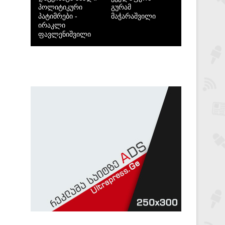
პოლიტიკური
გურამ
პატიმრები -
მაჭარაშვილი
ირაკლი
ფავლენიშვილი