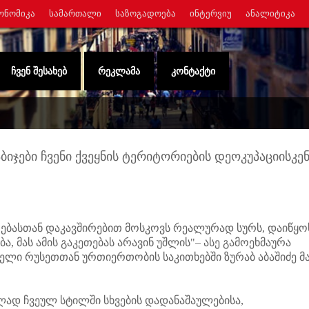
ᲝᲜᲝᲛᲘᲙᲐ
ᲡᲐᲛᲐᲠᲗᲐᲚᲘ
ᲡᲐᲖᲝᲒᲐᲓᲝᲔᲑᲐ
ᲘᲜᲢᲔᲠᲕᲘᲣ
ᲐᲜᲐᲚᲘᲢᲘᲙᲐ
ᲩᲕᲔᲜ ᲨᲔᲡᲐᲮᲔᲑ
ᲠᲔᲙᲚᲐᲛᲐ
ᲙᲝᲜᲢᲐᲥᲢᲘ
იჯები ჩვენი ქვეყნის ტერიტორიების დეოკუპაციისკენ
ებასთან დაკავშირებით მოსკოვს რეალურად სურს, დაიწყო
 მას ამის გაკეთებას არავინ უშლის"– ასე გამოეხმაურა
ელი რუსეთთან ურთიერთობის საკითხებში ზურაბ აბაშიძე მ
ლად ჩვეულ სტილში სხვების დადანაშაულებისა,