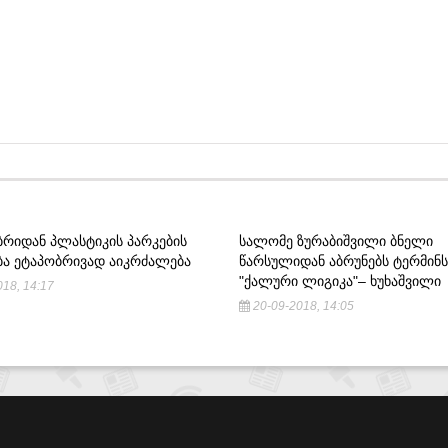
ᲑᲠᲘᲓᲐᲜ ᲞᲚᲐᲡᲢᲘᲙᲘᲡ ᲞᲐᲠᲙᲔᲑᲘᲡ
ᲡᲐᲚᲝᲛᲔ ᲖᲣᲠᲐᲑᲘᲨᲕᲘᲚᲘ ᲑᲜᲔᲚᲘ
ᲑᲐ ᲔᲢᲐᲞᲝᲑᲠᲘᲕᲐᲓ ᲐᲘᲙᲠᲫᲐᲚᲔᲑᲐ
ᲬᲐᲠᲡᲣᲚᲘᲓᲐᲜ ᲐᲑᲠᲣᲜᲔᲑᲡ ᲢᲔᲠᲛᲘᲜᲡ
"ᲥᲐᲚᲣᲠᲘ ᲚᲘᲒᲘᲙᲐ"– ᲮᲣᲮᲐᲨᲕᲘᲚᲘ
18, 14:17
20-09-2018, 14:05