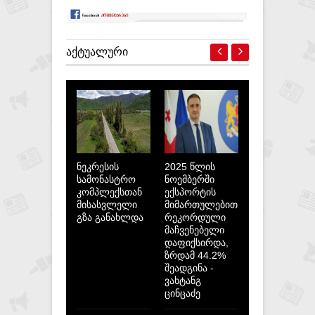
ᲐᲥᲢᲣᲐᲚᲣᲠᲘ
ნეკრესის
2025 წლის
სამონასტრო
ნოემბერში
კომპლექსთან
ექსპორტის
მისასვლელი
მიმართულებით
გზა განახლდა
რეკორდული
მაჩვენებელი
დაფიქსირდა,
ზრდამ 44.2%
შეადგინა -
ვახტანგ
ცინცაძე