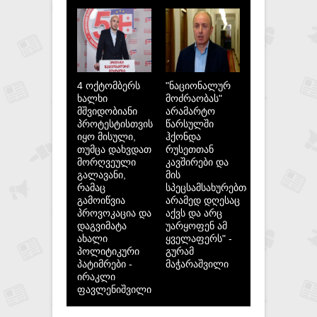
4 ოქტომბერს
"ნაციონალურ
ხალხი
მოძრაობას"
მშვიდობიანი
არამარტო
პროტესტისთვის
წარსულში
იყო მისული,
ჰქონდა
თუმცა დახვდათ
რუსეთთან
მორღვეული
კავშირები და
გალავანი,
მის
რამაც
სპეცსამსახურებთან,
გამოიწვია
არამედ დღესაც
პროვოკაცია და
აქვს და არც
დაგვიმატა
უარყოფენ ამ
ახალი
ყველაფერს" -
პოლიტიკური
გურამ
პატიმრები -
მაჭარაშვილი
ირაკლი
ფავლენიშვილი