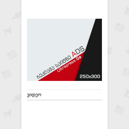
ᲕᲘᲓᲔᲝ