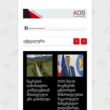
ᲐᲥᲢᲣᲐᲚᲣᲠᲘ
ნეკრესის
2025 წლის
სამონასტრო
ნოემბერში
კომპლექსთან
ექსპორტის
მისასვლელი
მიმართულებით
გზა განახლდა
რეკორდული
მაჩვენებელი
დაფიქსირდა,