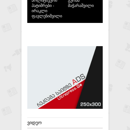
პოლიტიკური
გურამ
პატიმრები -
მაჭარაშვილი
ირაკლი
ფავლენიშვილი
ᲕᲘᲓᲔᲝ