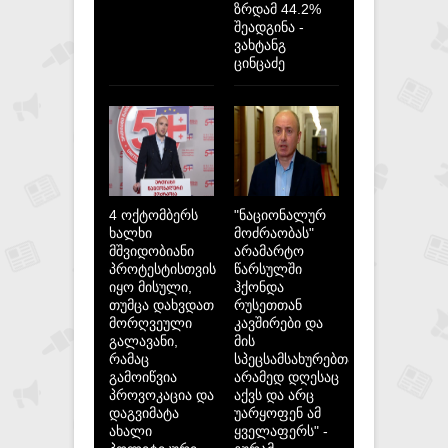
ზრდამ 44.2%
შეადგინა -
ვახტანგ
ცინცაძე
4 ოქტომბერს
"ნაციონალურ
ხალხი
მოძრაობას"
მშვიდობიანი
არამარტო
პროტესტისთვის
წარსულში
იყო მისული,
ჰქონდა
თუმცა დახვდათ
რუსეთთან
მორღვეული
კავშირები და
გალავანი,
მის
რამაც
სპეცსამსახურებთან,
გამოიწვია
არამედ დღესაც
პროვოკაცია და
აქვს და არც
დაგვიმატა
უარყოფენ ამ
ახალი
ყველაფერს" -