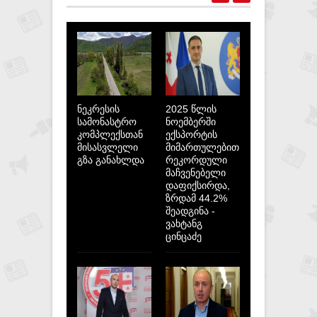
ნეკრესის
2025 წლის
სამონასტრო
ნოემბერში
კომპლექსთან
ექსპორტის
მისასვლელი
მიმართულებით
გზა განახლდა
რეკორდული
მაჩვენებელი
დაფიქსირდა,
ზრდამ 44.2%
შეადგინა -
ვახტანგ
ცინცაძე