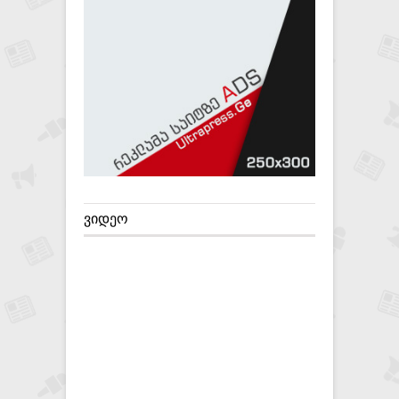
ᲕᲘᲓᲔᲝ