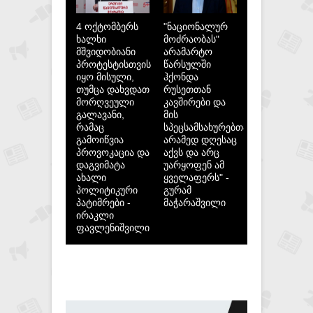
4 ოქტომბერს
"ნაციონალურ
ხალხი
მოძრაობას"
მშვიდობიანი
არამარტო
პროტესტისთვის
წარსულში
იყო მისული,
ჰქონდა
თუმცა დახვდათ
რუსეთთან
მორღვეული
კავშირები და
გალავანი,
მის
რამაც
სპეცსამსახურებთან,
გამოიწვია
არამედ დღესაც
პროვოკაცია და
აქვს და არც
დაგვიმატა
უარყოფენ ამ
ახალი
ყველაფერს" -
პოლიტიკური
გურამ
პატიმრები -
მაჭარაშვილი
ირაკლი
ფავლენიშვილი