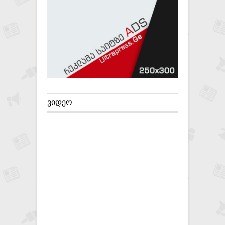
ᲕᲘᲓᲔᲝ