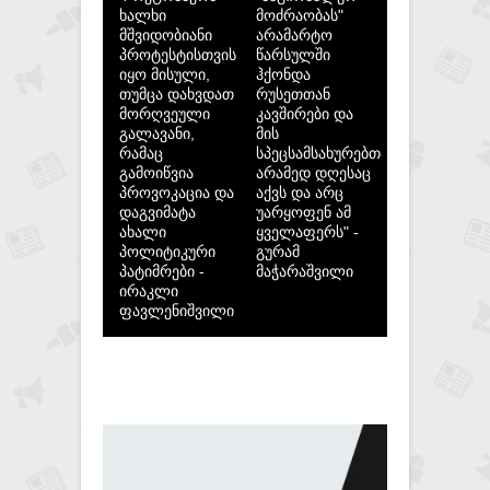
ხალხი
მოძრაობას"
მშვიდობიანი
არამარტო
პროტესტისთვის
წარსულში
იყო მისული,
ჰქონდა
თუმცა დახვდათ
რუსეთთან
მორღვეული
კავშირები და
გალავანი,
მის
რამაც
სპეცსამსახურებთან,
გამოიწვია
არამედ დღესაც
პროვოკაცია და
აქვს და არც
დაგვიმატა
უარყოფენ ამ
ახალი
ყველაფერს" -
პოლიტიკური
გურამ
პატიმრები -
მაჭარაშვილი
ირაკლი
ფავლენიშვილი