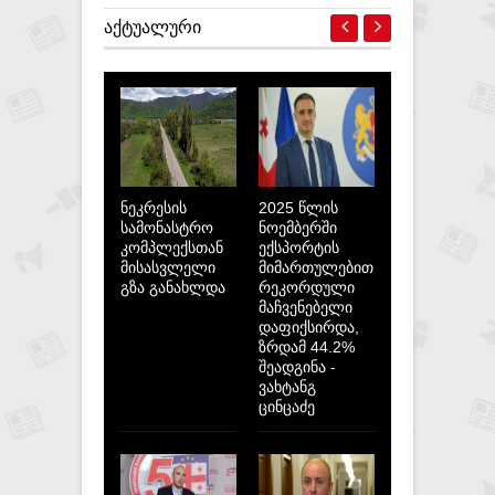
ᲐᲥᲢᲣᲐᲚᲣᲠᲘ
ნეკრესის
2025 წლის
სამონასტრო
ნოემბერში
კომპლექსთან
ექსპორტის
მისასვლელი
მიმართულებით
გზა განახლდა
რეკორდული
მაჩვენებელი
დაფიქსირდა,
ზრდამ 44.2%
შეადგინა -
ვახტანგ
ცინცაძე