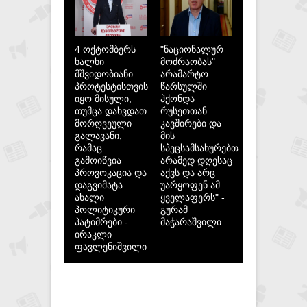
4 ოქტომბერს
"ნაციონალურ
ხალხი
მოძრაობას"
მშვიდობიანი
არამარტო
პროტესტისთვის
წარსულში
იყო მისული,
ჰქონდა
თუმცა დახვდათ
რუსეთთან
მორღვეული
კავშირები და
გალავანი,
მის
რამაც
სპეცსამსახურებთან,
გამოიწვია
არამედ დღესაც
პროვოკაცია და
აქვს და არც
დაგვიმატა
უარყოფენ ამ
ახალი
ყველაფერს" -
პოლიტიკური
გურამ
პატიმრები -
მაჭარაშვილი
ირაკლი
ფავლენიშვილი