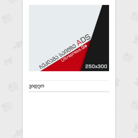
ᲕᲘᲓᲔᲝ