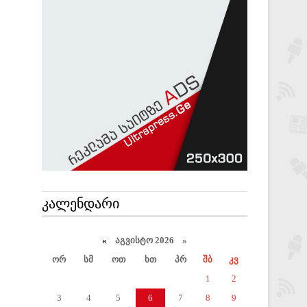
ᲙᲐᲚᲔᲜᲓᲐᲠᲘ
«
აგვისტო 2026 »
ორ
სმ
ოთ
ხთ
პრ
შბ
კვ
1
2
3
4
5
6
7
8
9