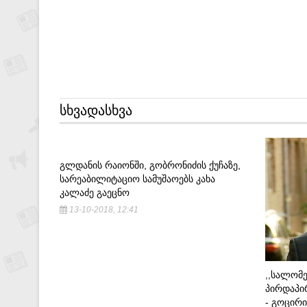
ᲡᲮᲕᲐᲓᲐᲡᲮᲕᲐ
ᲒᲚᲓᲐᲜᲘᲡ ᲠᲐᲘᲝᲜᲨᲘ, ᲒᲝᲑᲠᲝᲜᲘᲫᲘᲡ ᲥᲣᲩᲐᲖᲔ,
ᲡᲐᲠᲔᲐᲑᲘᲚᲘᲢᲐᲪᲘᲝ ᲡᲐᲛᲣᲨᲐᲝᲔᲑᲡ ᲙᲐᲮᲐ
ᲙᲐᲚᲐᲫᲔ ᲒᲐᲔᲪᲜᲝ
13-10-2018, 12:41
,,ᲡᲐᲚᲝᲛ
ᲞᲘᲠᲓᲐᲞᲘᲠ
- ᲒᲝᲪᲘᲠᲘ