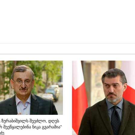
Ე ᲖᲣᲠᲐᲑᲘᲨᲕᲘᲚᲡ ᲨᲔᲔᲫᲚᲝ, ᲓᲦᲔᲡ
 ᲨᲔᲔᲬᲧᲐᲚᲔᲑᲘᲜᲐ ᲜᲘᲙᲐ ᲒᲕᲐᲠᲐᲛᲘᲐ"
ᲫᲔ