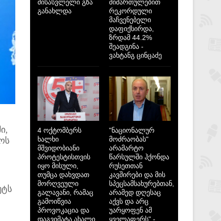
მისასვლელი გზა
მიმართულებით
განახლდა
რეკორდული
მაჩვენებელი
დაფიქსირდა,
ზრდამ 44.2%
შეადგინა -
ვახტანგ ცინცაძე
ი,
4 ოქტომბერს
"ნაციონალურ
ხალხი
მოძრაობას"
ლოს
მშვიდობიანი
არამარტო
პროტესტისთვის
წარსულში ჰქონდა
იყო მისული,
რუსეთთან
თუმცა დახვდათ
კავშირები და მის
მორღვეული
სპეცსამსახურებთან,
უტს
გალავანი, რამაც
არამედ დღესაც
გამოიწვია
აქვს და არც
პროვოკაცია და
უარყოფენ ამ
დაგვიმატა ახალი
ყველაფერს" -