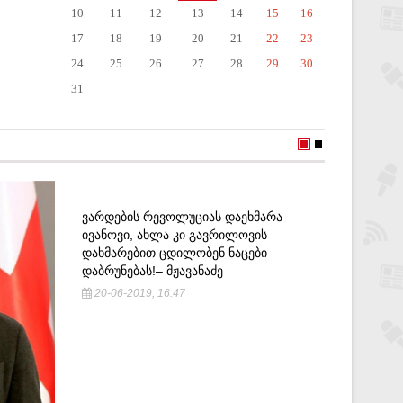
10
11
12
13
14
15
16
17
18
19
20
21
22
23
24
25
26
27
28
29
30
31
ᲕᲐᲠᲓᲔᲑᲘᲡ ᲠᲔᲕᲝᲚᲣᲪᲘᲐᲡ ᲓᲐᲔᲮᲛᲐᲠᲐ
,, ᲑᲐᲥᲝ
ᲘᲕᲐᲜᲝᲕᲘ, ᲐᲮᲚᲐ ᲙᲘ ᲒᲐᲕᲠᲘᲚᲝᲕᲘᲡ
ᲢᲕᲘᲠᲗᲔᲑ
ᲓᲐᲮᲛᲐᲠᲔᲑᲘᲗ ᲪᲓᲘᲚᲝᲑᲔᲜ ᲜᲐᲪᲔᲑᲘ
ᲒᲐᲘᲖᲠᲓᲔ
ᲓᲐᲑᲠᲣᲜᲔᲑᲐᲡ!– ᲛᲟᲐᲕᲐᲜᲐᲫᲔ
13-08-2
20-06-2019, 16:47