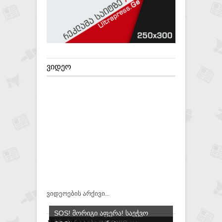
ᲕᲘᲓᲔᲝ
ვიდეოების არქივი...
SOS! ᲛᲝᲠᲘᲒᲘ ᲐᲤᲔᲠᲐ! ᲡᲐᲔᲭᲕᲝ