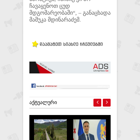
ჩავაყენოთ ცუდ
მდგომარეობაში“, – განაცხადა
მამუკა მდინარაძემ.
ᲐᲥᲢᲣᲐᲚᲣᲠᲘ