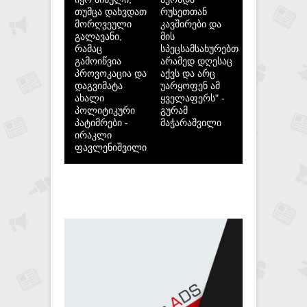
თუმცა დახვდათ
რუსეთთან
მორღვეული
კავშირები და
გალავანი,
მის
რამაც
სპეცსამსახურებთან,
გამოიწვია
არამედ დღესაც
პროვოკაცია და
აქვს და არც
დაგვიმატა
უარყოფენ ამ
ახალი
ყველაფერს" -
პოლიტიკური
გურამ
პატიმრები -
მაჭარაშვილი
ირაკლი
ფავლენიშვილი