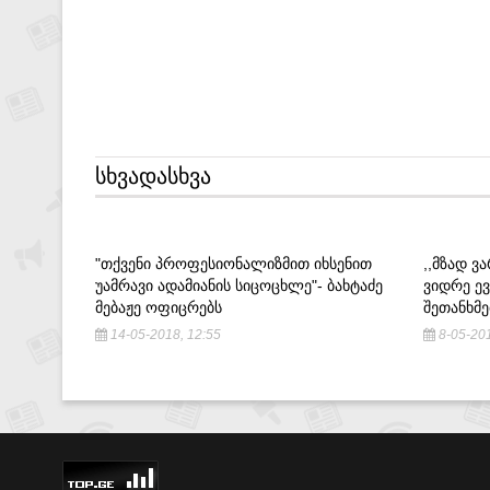
ᲡᲮᲕᲐᲓᲐᲡᲮᲕᲐ
"ᲗᲥᲕᲔᲜᲘ ᲞᲠᲝᲤᲔᲡᲘᲝᲜᲐᲚᲘᲖᲛᲘᲗ ᲘᲮᲡᲔᲜᲘᲗ
,,ᲛᲖᲐᲓ Ვ
ᲣᲐᲛᲠᲐᲕᲘ ᲐᲓᲐᲛᲘᲐᲜᲘᲡ ᲡᲘᲪᲝᲪᲮᲚᲔ"- ᲑᲐᲮᲢᲐᲫᲔ
ᲕᲘᲓᲠᲔ Ე
ᲛᲔᲑᲐᲟᲔ ᲝᲤᲘᲪᲠᲔᲑᲡ
ᲨᲔᲗᲐᲜᲮᲛᲔ
14-05-2018, 12:55
8-05-201