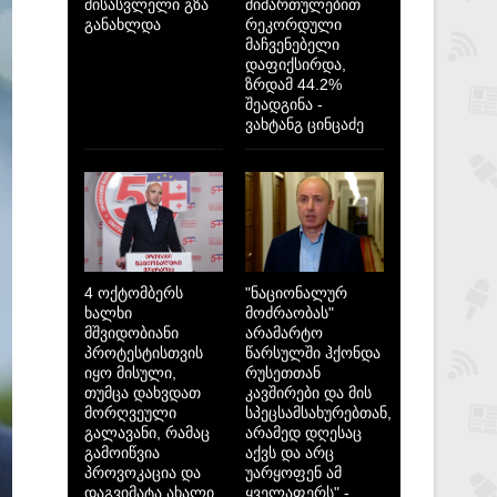
მისასვლელი გზა
მიმართულებით
განახლდა
რეკორდული
მაჩვენებელი
დაფიქსირდა,
ზრდამ 44.2%
შეადგინა -
ვახტანგ ცინცაძე
4 ოქტომბერს
"ნაციონალურ
ხალხი
მოძრაობას"
მშვიდობიანი
არამარტო
პროტესტისთვის
წარსულში ჰქონდა
იყო მისული,
რუსეთთან
თუმცა დახვდათ
კავშირები და მის
მორღვეული
სპეცსამსახურებთან,
გალავანი, რამაც
არამედ დღესაც
გამოიწვია
აქვს და არც
პროვოკაცია და
უარყოფენ ამ
დაგვიმატა ახალი
ყველაფერს" -