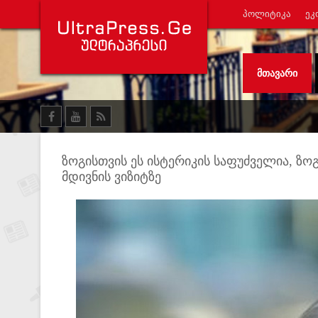
ᲞᲝᲚᲘᲢᲘᲙᲐ
ᲔᲙ
ᲛᲗᲐᲕᲐᲠᲘ
ზოგისთვის ეს ისტერიკის საფუძველია, ზ
მდივნის ვიზიტზე