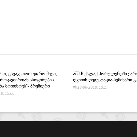
ᲐᲠᲗ, ᲒᲐᲕᲐᲙᲔᲗᲝᲗ ᲣᲤᲠᲝ ᲛᲔᲢᲘ,
ᲐᲨᲨ-Ს ᲥᲐᲚᲐᲥ ᲞᲝᲠᲢᲚᲔᲜᲓᲨᲘ ᲥᲐ
ᲕᲠᲝᲙᲐᲕᲨᲘᲠᲗᲐᲜ ᲐᲡᲝᲪᲘᲠᲔᲑᲘᲡ
ᲦᲕᲘᲜᲘᲡ ᲓᲔᲒᲣᲡᲢᲐᲪᲘᲐ-ᲡᲔᲛᲘᲜᲐᲠᲘ 
ᲑᲐ ᲛᲝᲘᲗᲮᲝᲕᲡ"- ᲞᲠᲔᲛᲘᲔᲠᲘ
13-06-2018, 13:17
8, 15:06