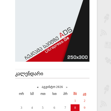
ᲙᲐᲚᲔᲜᲓᲐᲠᲘ
«
აგვისტო 2026 »
ორ
სმ
ოთ
ხთ
პრ
შბ
კვ
1
2
3
4
5
6
7
8
9