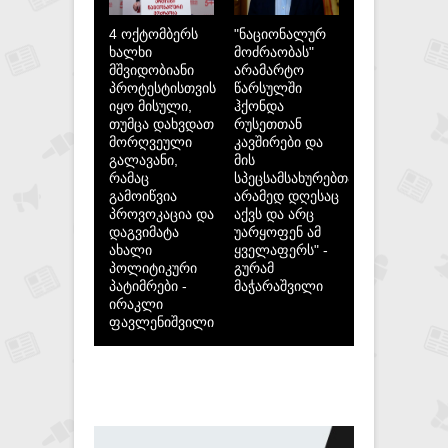
4 ოქტომბერს
"ნაციონალურ
ხალხი
მოძრაობას"
მშვიდობიანი
არამარტო
პროტესტისთვის
წარსულში
იყო მისული,
ჰქონდა
თუმცა დახვდათ
რუსეთთან
მორღვეული
კავშირები და
გალავანი,
მის
რამაც
სპეცსამსახურებთან,
გამოიწვია
არამედ დღესაც
პროვოკაცია და
აქვს და არც
დაგვიმატა
უარყოფენ ამ
ახალი
ყველაფერს" -
პოლიტიკური
გურამ
პატიმრები -
მაჭარაშვილი
ირაკლი
ფავლენიშვილი