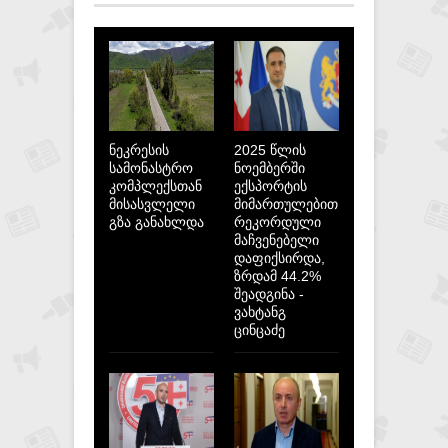
ნეკრესის
2025 წლის
სამონასტრო
ნოემბერში
კომპლექსთან
ექსპორტის
მისასვლელი
მიმართულებით
გზა განახლდა
რეკორდული
მაჩვენებელი
დაფიქსირდა,
ზრდამ 44.2%
შეადგინა -
ვახტანგ
ცინცაძე