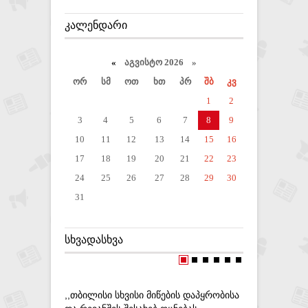
ᲙᲐᲚᲔᲜᲓᲐᲠᲘ
«
აგვისტო 2026 »
ორ
სმ
ოთ
ხთ
პრ
შბ
კვ
1
2
3
4
5
6
7
8
9
10
11
12
13
14
15
16
17
18
19
20
21
22
23
24
25
26
27
28
29
30
31
ᲡᲮᲕᲐᲓᲐᲡᲮᲕᲐ
,,ᲗᲑᲘᲚᲘᲡᲘ ᲡᲮᲕᲘᲡᲘ ᲛᲘᲬᲔᲑᲘᲡ ᲓᲐᲞᲧᲠᲝᲑᲘᲡᲐ
ᲞᲐᲠᲚᲐᲛᲔ