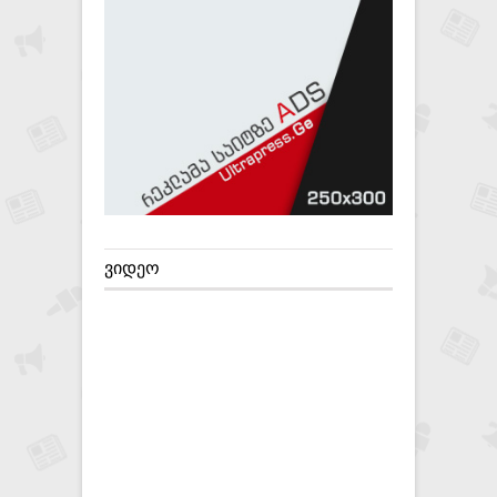
ᲕᲘᲓᲔᲝ