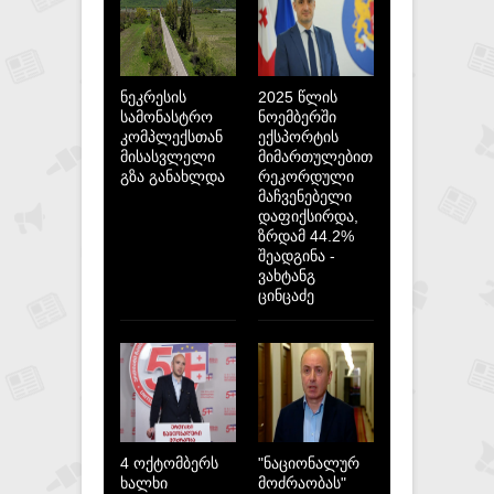
ნეკრესის
2025 წლის
სამონასტრო
ნოემბერში
კომპლექსთან
ექსპორტის
მისასვლელი
მიმართულებით
გზა განახლდა
რეკორდული
მაჩვენებელი
დაფიქსირდა,
ზრდამ 44.2%
შეადგინა -
ვახტანგ
ცინცაძე
4 ოქტომბერს
"ნაციონალურ
ხალხი
მოძრაობას"