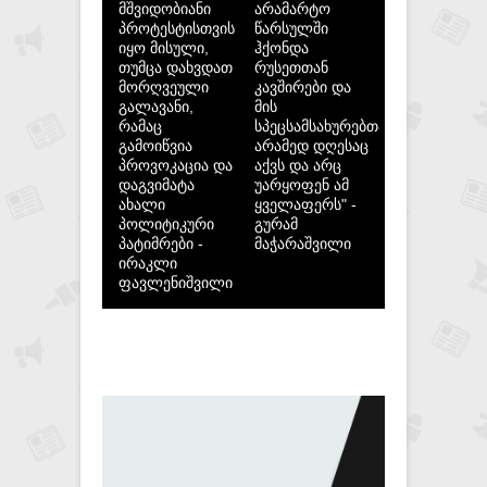
მშვიდობიანი
არამარტო
პროტესტისთვის
წარსულში
იყო მისული,
ჰქონდა
თუმცა დახვდათ
რუსეთთან
მორღვეული
კავშირები და
გალავანი,
მის
რამაც
სპეცსამსახურებთან,
გამოიწვია
არამედ დღესაც
პროვოკაცია და
აქვს და არც
დაგვიმატა
უარყოფენ ამ
ახალი
ყველაფერს" -
პოლიტიკური
გურამ
პატიმრები -
მაჭარაშვილი
ირაკლი
ფავლენიშვილი