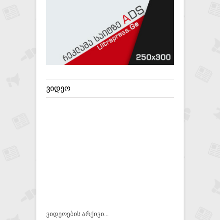
ᲕᲘᲓᲔᲝ
ვიდეოების არქივი...