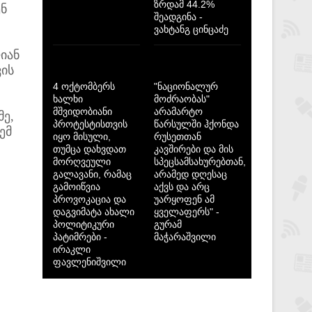
ზრდამ 44.2%
ნ
შეადგინა -
ვახტანგ ცინცაძე
იან
ვის
4 ოქტომბერს
"ნაციონალურ
ხალხი
მოძრაობას"
მშვიდობიანი
არამარტო
მე,
პროტესტისთვის
წარსულში ჰქონდა
ემ
იყო მისული,
რუსეთთან
თუმცა დახვდათ
კავშირები და მის
მორღვეული
სპეცსამსახურებთან,
გალავანი, რამაც
არამედ დღესაც
გამოიწვია
აქვს და არც
პროვოკაცია და
უარყოფენ ამ
დაგვიმატა ახალი
ყველაფერს" -
პოლიტიკური
გურამ
პატიმრები -
მაჭარაშვილი
ირაკლი
ფავლენიშვილი