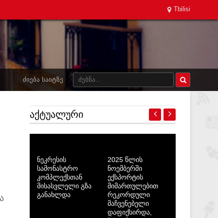
Tbilisi
ᲫᲘᲔᲑᲐ ᲡᲐᲘᲢᲖᲔ
ᲐᲥᲢᲣᲐᲚᲣᲠᲘ
ნეკრესის
2025 წლის
სამონასტრო
ნოემბერში
კომპლექსთან
ექსპორტის
მისასვლელი გზა
მიმართულებით
განახლდა
რეკორდული
ა
მაჩვენებელი
დაფიქსირდა,