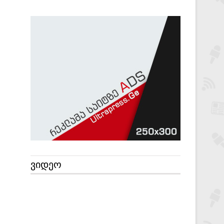
ᲕᲘᲓᲔᲝ