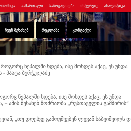
ᲝᲜᲝᲛᲘᲙᲐ
ᲡᲐᲛᲐᲠᲗᲐᲚᲘ
ᲡᲐᲖᲝᲒᲐᲓᲝᲔᲑᲐ
ᲘᲜᲢᲔᲠᲕᲘᲣ
ᲐᲜᲐᲚᲘᲢᲘᲙᲐ
ᲩᲕᲔᲜ ᲨᲔᲡᲐᲮᲔᲑ
ᲠᲔᲙᲚᲐᲛᲐ
ᲙᲝᲜᲢᲐᲥᲢᲘ
, როგორც ნეპალში ხდება, ისე მოხდეს აქაც, ეს უნდა
 - პაატა ბურჭულაძე
გორც ნეპალში ხდება, ისე მოხდეს აქაც, ეს უნდა
, – ამის შესახებ მოძრაობა „რუსთაველის გამზირის“
იან, „თუ დღესვე გამოუშვებენ ლევან ხაბეიშვილს დ