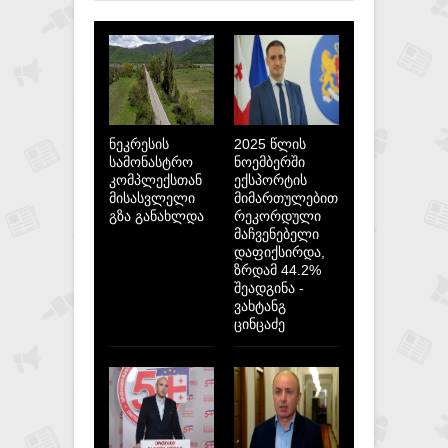
ნეკრესის
2025 წლის
სამონასტრო
ნოემბერში
კომპლექსთან
ექსპორტის
მისასვლელი
მიმართულებით
გზა განახლდა
რეკორდული
მაჩვენებელი
დაფიქსირდა,
ზრდამ 44.2%
შეადგინა -
ვახტანგ
ცინცაძე