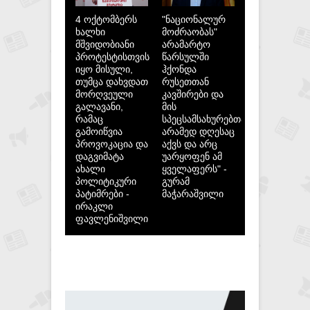
4 ოქტომბერს
"ნაციონალურ
ხალხი
მოძრაობას"
მშვიდობიანი
არამარტო
პროტესტისთვის
წარსულში
იყო მისული,
ჰქონდა
თუმცა დახვდათ
რუსეთთან
მორღვეული
კავშირები და
გალავანი,
მის
რამაც
სპეცსამსახურებთან,
გამოიწვია
არამედ დღესაც
პროვოკაცია და
აქვს და არც
დაგვიმატა
უარყოფენ ამ
ახალი
ყველაფერს" -
პოლიტიკური
გურამ
პატიმრები -
მაჭარაშვილი
ირაკლი
ფავლენიშვილი