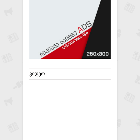
ᲕᲘᲓᲔᲝ