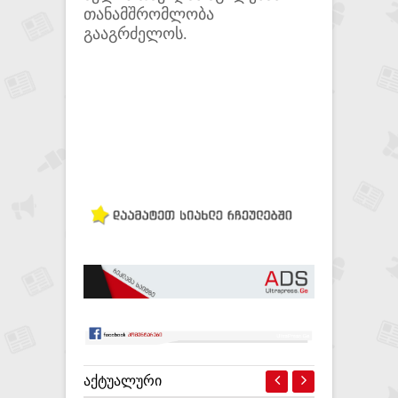
თანამშრომლობა
გააგრძელოს.
ᲐᲥᲢᲣᲐᲚᲣᲠᲘ