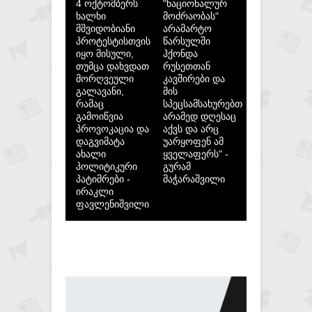
4 ოქტომბერს
"ნაციონალურ
ხალხი
მოძრაობას"
მშვიდობიანი
არამარტო
პროტესტისთვის
წარსულში
იყო მისული,
ჰქონდა
თუმცა დახვდათ
რუსეთთან
მორღვეული
კავშირები და
გალავანი,
მის
რამაც
სპეცსამსახურებთან,
გამოიწვია
არამედ დღესაც
პროვოკაცია და
აქვს და არც
დაგვიმატა
უარყოფენ ამ
ახალი
ყველაფერს" -
პოლიტიკური
გურამ
პატიმრები -
მაჭარაშვილი
ირაკლი
ფავლენიშვილი