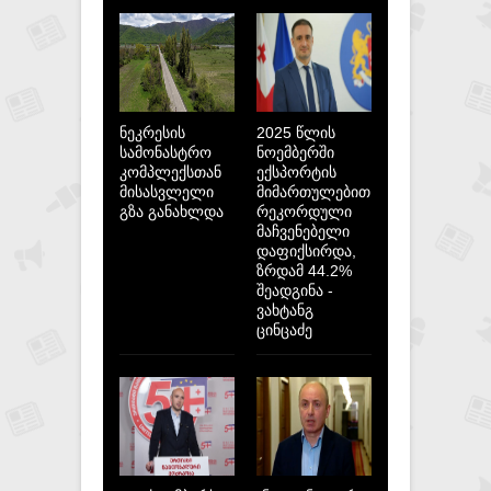
ნეკრესის
2025 წლის
სამონასტრო
ნოემბერში
კომპლექსთან
ექსპორტის
მისასვლელი
მიმართულებით
გზა განახლდა
რეკორდული
მაჩვენებელი
დაფიქსირდა,
ზრდამ 44.2%
შეადგინა -
ვახტანგ
ცინცაძე