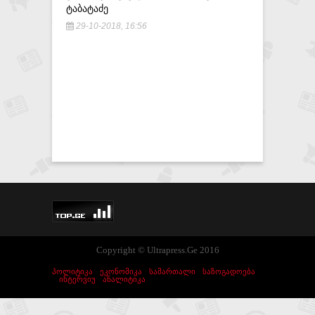
ᲢᲐᲑᲐᲢᲐᲫᲔ
29-10-2018, 16:56
Copyright © Ultrapress.Ge 2016
ᲞᲝᲚᲘᲢᲘᲙᲐ
ᲔᲙᲝᲜᲝᲛᲘᲙᲐ
ᲡᲐᲛᲐᲠᲗᲐᲚᲘ
ᲡᲐᲖᲝᲒᲐᲓᲝᲔᲑᲐ
ᲘᲜᲢᲔᲠᲕᲘᲣ
ᲐᲜᲐᲚᲘᲢᲘᲙᲐ