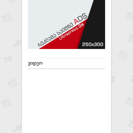
ᲕᲘᲓᲔᲝ