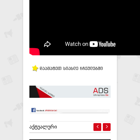
ᲐᲥᲢᲣᲐᲚᲣᲠᲘ