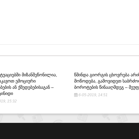
ᲘᲢᲣᲐᲪᲘᲔᲑᲨᲘ ᲛᲘᲖᲐᲜᲨᲔᲬᲝᲜᲘᲚᲘᲐ,
ᲬᲛᲘᲜᲓᲐ ᲒᲘᲝᲠᲒᲘᲡ ᲪᲮᲝᲕᲠᲔᲑᲐ ᲐᲠᲘ
ᲕᲘᲙᲐᲕᲝᲗ ᲔᲛᲝᲪᲘᲣᲠᲘ
ᲛᲝᲬᲝᲓᲔᲑᲐ, ᲒᲐᲛᲝᲕᲘᲓᲔᲗ ᲡᲐᲑᲠ
ᲑᲔᲑᲘᲡ ᲐᲜ ᲥᲛᲔᲓᲔᲑᲔᲑᲘᲡᲐᲒᲐᲜ –
ᲑᲝᲠᲝᲢᲔᲑᲘᲡ ᲬᲘᲜᲐᲐᲦᲛᲓᲔᲒ – ᲛᲔᲣᲤ
ᲢᲘᲜᲘᲓᲘ
6-05-2019, 14:51
19, 15:32