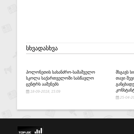
ᲡᲮᲕᲐᲓᲐᲡᲮᲕᲐ
ᲞᲝᲚᲝᲜᲔᲗᲘᲡ ᲡᲐᲮᲐᲜᲫᲠᲝ-ᲡᲐᲛᲐᲨᲕᲔᲚᲝ
ᲛᲡᲒᲐᲕᲡ Ს
ᲡᲙᲝᲚᲐ ᲡᲐᲥᲐᲠᲗᲕᲔᲚᲝᲨᲘ ᲡᲐᲡᲬᲐᲕᲚᲝ
ᲗᲐᲕᲘ ᲨᲔ
ᲪᲔᲜᲢᲠᲡ ᲐᲐᲨᲔᲜᲔᲑᲡ
ᲒᲐᲜᲪᲮᲐᲓᲔ
ᲙᲝᲜᲡᲢᲐᲜ
18-09-2018, 15:09
25-04-20