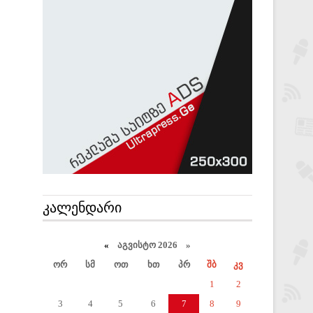
ᲙᲐᲚᲔᲜᲓᲐᲠᲘ
«
აგვისტო 2026 »
ორ
სმ
ოთ
ხთ
პრ
შბ
კვ
1
2
3
4
5
6
7
8
9