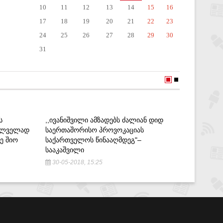
10
11
12
13
14
15
16
17
18
19
20
21
22
23
24
25
26
27
28
29
30
31
Ს
,,ᲘᲕᲐᲜᲘᲨᲕᲘᲚᲘ ᲐᲛᲖᲐᲓᲔᲑᲡ ᲫᲐᲚᲘᲐᲜ ᲓᲘᲓ
ᲓᲔᲓᲐᲥᲐᲚ
ᲫᲝᲚᲕᲔᲚᲐᲓ
ᲡᲐᲔᲠᲗᲐᲨᲝᲠᲘᲡᲝ ᲞᲠᲝᲕᲝᲙᲐᲪᲘᲐᲡ
ᲡᲐᲠᲔᲐᲑᲘ
Ე ᲨᲘᲝ
ᲡᲐᲥᲐᲠᲗᲕᲔᲚᲝᲡ ᲬᲘᲜᲐᲐᲦᲛᲓᲔᲒ"–
15-08-2
ᲡᲐᲐᲙᲐᲨᲕᲘᲚᲘ
30-05-2018, 15:25