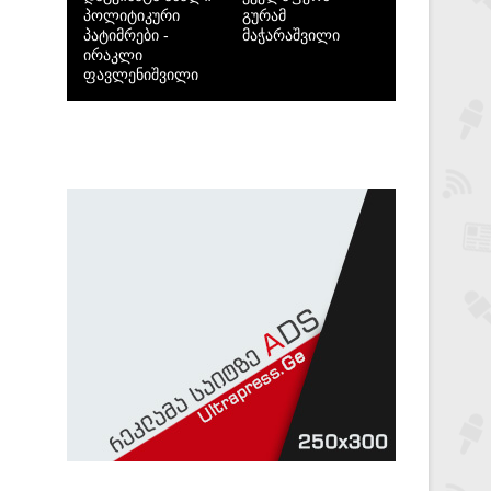
პოლიტიკური
გურამ
პატიმრები -
მაჭარაშვილი
ირაკლი
ფავლენიშვილი