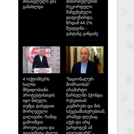
მისასვლელი გზა
მიმართულებით
განახლდა
რეკორდული
მაჩვენებელი
დაფიქსირდა,
ზრდამ 44.2%
შეადგინა -
ვახტანგ ცინცაძე
4 ოქტომბერს
"ნაციონალურ
ხალხი
მოძრაობას"
მშვიდობიანი
არამარტო
პროტესტისთვის
წარსულში ჰქონდა
იყო მისული,
რუსეთთან
თუმცა დახვდათ
კავშირები და მის
მორღვეული
სპეცსამსახურებთან,
გალავანი, რამაც
არამედ დღესაც
გამოიწვია
აქვს და არც
პროვოკაცია და
უარყოფენ ამ
დაგვიმატა ახალი
ყველაფერს" -