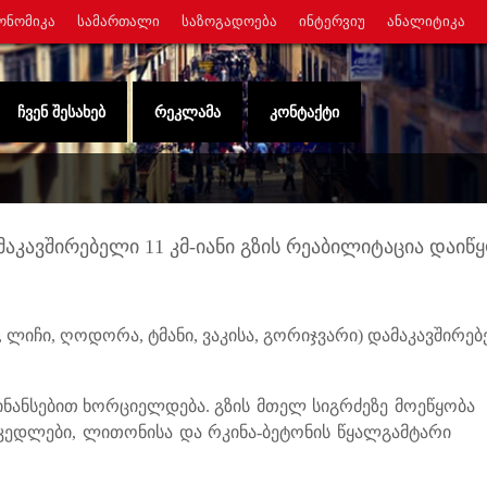
ᲝᲜᲝᲛᲘᲙᲐ
ᲡᲐᲛᲐᲠᲗᲐᲚᲘ
ᲡᲐᲖᲝᲒᲐᲓᲝᲔᲑᲐ
ᲘᲜᲢᲔᲠᲕᲘᲣ
ᲐᲜᲐᲚᲘᲢᲘᲙᲐ
ᲩᲕᲔᲜ ᲨᲔᲡᲐᲮᲔᲑ
ᲠᲔᲙᲚᲐᲛᲐ
ᲙᲝᲜᲢᲐᲥᲢᲘ
აკავშირებელი 11 კმ-იანი გზის რეაბილიტაცია დაიწ
 ლიჩი, ღოდორა, ტმანი, ვაკისა, გორიჯვარი) დამაკავშირე
ინანსებით ხორციელდება.
გზის მთელ სიგრძეზე მოეწყობა
ი კედლები, ლითონისა და რკინა-ბეტონის წყალგამტარი