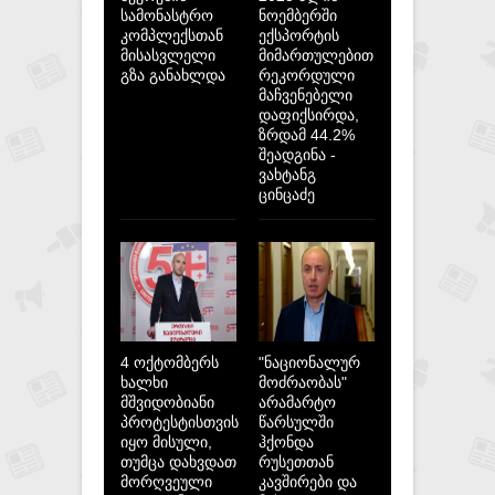
სამონასტრო
ნოემბერში
კომპლექსთან
ექსპორტის
მისასვლელი
მიმართულებით
გზა განახლდა
რეკორდული
მაჩვენებელი
დაფიქსირდა,
ზრდამ 44.2%
შეადგინა -
ვახტანგ
ცინცაძე
4 ოქტომბერს
"ნაციონალურ
ხალხი
მოძრაობას"
მშვიდობიანი
არამარტო
პროტესტისთვის
წარსულში
იყო მისული,
ჰქონდა
თუმცა დახვდათ
რუსეთთან
მორღვეული
კავშირები და