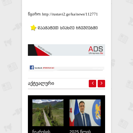
წყარო:
http://rustavi2.ge/ka/news/112771
ᲐᲥᲢᲣᲐᲚᲣᲠᲘ
ნეკრესის
2025 წლის