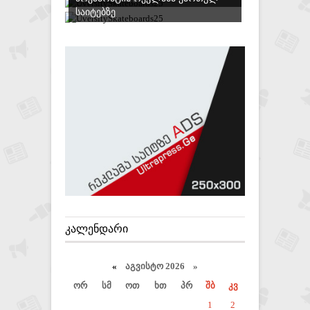
ᲡᲐᲘᲢᲔᲑᲖᲔ
ᲙᲐᲚᲔᲜᲓᲐᲠᲘ
«
აგვისტო 2026 »
ორ
სმ
ოთ
ხთ
პრ
შბ
კვ
1
2