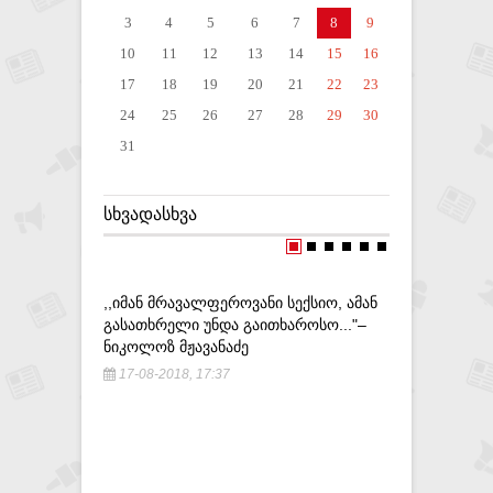
3
4
5
6
7
8
9
10
11
12
13
14
15
16
17
18
19
20
21
22
23
24
25
26
27
28
29
30
31
ᲡᲮᲕᲐᲓᲐᲡᲮᲕᲐ
,,ᲘᲛᲐᲜ ᲛᲠᲐᲕᲐᲚᲤᲔᲠᲝᲕᲐᲜᲘ ᲡᲔᲥᲡᲘᲝ, ᲐᲛᲐᲜ
„ᲑᲚᲐᲣᲔᲜᲨ
ᲒᲐᲡᲐᲗᲮᲠᲔᲚᲘ ᲣᲜᲓᲐ ᲒᲐᲘᲗᲮᲐᲠᲝᲡᲝ..."–
ᲐᲠᲡᲔᲑᲣᲚ 
ᲜᲘᲙᲝᲚᲝᲖ ᲛᲟᲐᲕᲐᲜᲐᲫᲔ
ᲐᲤᲐᲡᲔᲑᲡ
17-08-2018, 17:37
7-06-201