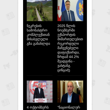
ნეკრესის
2025 წლის
სამონასტრო
ნოემბერში
კომპლექსთან
ექსპორტის
მისასვლელი
მიმართულებით
გზა განახლდა
რეკორდული
მაჩვენებელი
დაფიქსირდა,
ზრდამ 44.2%
შეადგინა -
ვახტანგ
ცინცაძე
4 ოქტომბერს
"ნაციონალურ