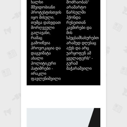
ხალხი
მოძრაობას"
მშვიდობიანი
არამარტო
პროტესტისთვის
წარსულში
იყო მისული,
ჰქონდა
თუმცა დახვდათ
რუსეთთან
მორღვეული
კავშირები და
გალავანი,
მის
რამაც
სპეცსამსახურებთან,
გამოიწვია
არამედ დღესაც
პროვოკაცია და
აქვს და არც
დაგვიმატა
უარყოფენ ამ
ახალი
ყველაფერს" -
პოლიტიკური
გურამ
პატიმრები -
მაჭარაშვილი
ირაკლი
ფავლენიშვილი