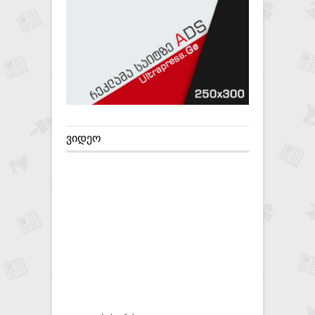
ᲕᲘᲓᲔᲝ