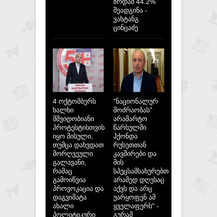
ზრდამ 44.2%
შეადგინა -
ვახტანგ
ცინცაძე
4 ოქტომბერს
"ნაციონალურ
ხალხი
მოძრაობას"
მშვიდობიანი
არამარტო
პროტესტისთვის
წარსულში
იყო მისული,
ჰქონდა
თუმცა დახვდათ
რუსეთთან
მორღვეული
კავშირები და
გალავანი,
მის
რამაც
სპეცსამსახურებთან,
გამოიწვია
არამედ დღესაც
პროვოკაცია და
აქვს და არც
დაგვიმატა
უარყოფენ ამ
ახალი
ყველაფერს" -
პოლიტიკური
გურამ