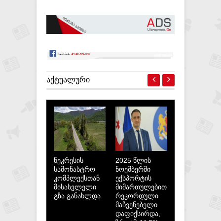
ᲐᲥᲢᲣᲐᲚᲣᲠᲘ
ნეკრესის
2025 წლის
სამონასტრო
ნოემბერში
კომპლექსთან
ექსპორტის
მისასვლელი
მიმართულებით
გზა განახლდა
რეკორდული
მაჩვენებელი
დაფიქსირდა,