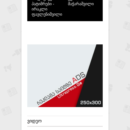
პატიმრები -
მაჭარაშვილი
ირაკლი
ფავლენიშვილი
ᲕᲘᲓᲔᲝ