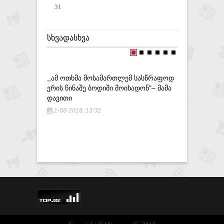
31
ᲡᲮᲕᲐᲓᲐᲡᲮᲕᲐ
,,ᲐᲛ ᲝᲗᲮᲛᲐ ᲛᲝᲡᲐᲛᲐᲠᲗᲚᲔᲛ ᲡᲐᲡᲬᲠᲐᲤᲝᲓ
ᲡᲐᲒᲐᲛᲝᲫᲘ
ᲔᲠᲘᲡ ᲬᲘᲜᲐᲨᲔ ᲑᲝᲓᲘᲨᲘ ᲛᲝᲘᲮᲐᲓᲝᲜ"– ᲛᲐᲛᲐ
ᲡᲘᲒᲐᲠᲔᲢᲘ
ᲓᲐᲕᲘᲗᲘ
ᲠᲔᲐᲚᲘᲖᲐᲪ
1-08-2018, 13:32
2-08-201