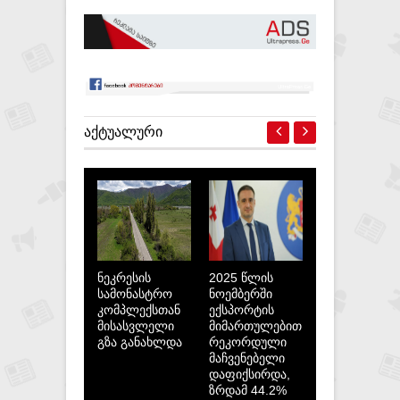
ᲐᲥᲢᲣᲐᲚᲣᲠᲘ
ნეკრესის
2025 წლის
სამონასტრო
ნოემბერში
კომპლექსთან
ექსპორტის
მისასვლელი
მიმართულებით
გზა განახლდა
რეკორდული
მაჩვენებელი
დაფიქსირდა,
ზრდამ 44.2%