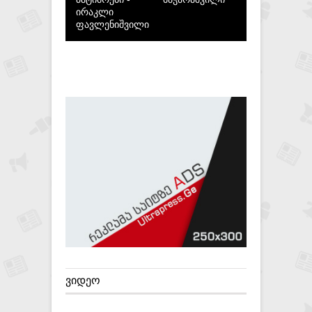
ირაკლი
ფავლენიშვილი
ᲕᲘᲓᲔᲝ