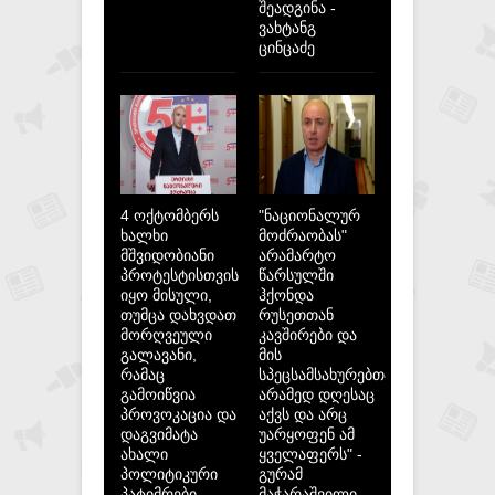
შეადგინა -
ვახტანგ
ცინცაძე
4 ოქტომბერს
"ნაციონალურ
ხალხი
მოძრაობას"
მშვიდობიანი
არამარტო
პროტესტისთვის
წარსულში
იყო მისული,
ჰქონდა
თუმცა დახვდათ
რუსეთთან
მორღვეული
კავშირები და
გალავანი,
მის
რამაც
სპეცსამსახურებთან,
გამოიწვია
არამედ დღესაც
პროვოკაცია და
აქვს და არც
დაგვიმატა
უარყოფენ ამ
ახალი
ყველაფერს" -
პოლიტიკური
გურამ
პატიმრები -
მაჭარაშვილი