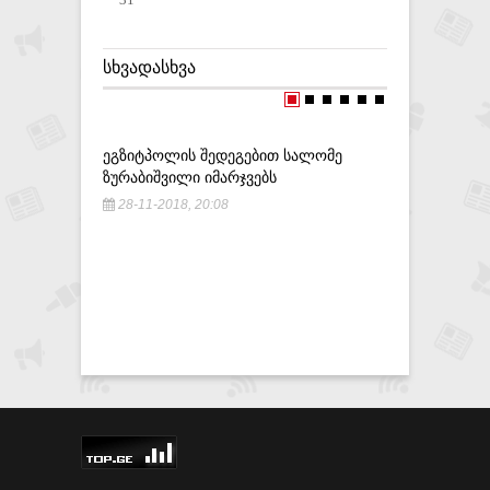
ᲡᲮᲕᲐᲓᲐᲡᲮᲕᲐ
ᲔᲒᲖᲘᲢᲞᲝᲚᲘᲡ ᲨᲔᲓᲔᲒᲔᲑᲘᲗ ᲡᲐᲚᲝᲛᲔ
,,ᲓᲔᲝᲙᲣᲞ
ᲖᲣᲠᲐᲑᲘᲨᲕᲘᲚᲘ ᲘᲛᲐᲠᲯᲕᲔᲑᲡ
ᲘᲧᲝ ᲑᲐᲮᲢ
ᲘᲡᲔᲗᲘᲕᲔ 
28-11-2018, 20:08
ᲨᲔᲛᲓᲔᲒᲐ
28-09-20