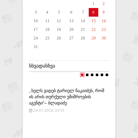
1
2
3
4
5
6
7
8
9
10
11
12
13
14
15
16
17
18
19
20
21
22
23
24
25
26
27
28
29
30
31
ᲡᲮᲕᲐᲓᲐᲡᲮᲕᲐ
,,ᲮᲔᲚᲡ ᲕᲐᲓᲔᲑ ᲢᲐᲠᲘᲔᲚ ᲜᲐᲙᲐᲘᲫᲔᲡ, ᲠᲝᲛ
,,ᲗᲣ ᲐᲨᲨ-
ᲘᲡ ᲐᲠᲘᲡ ᲗᲣᲠᲥᲣᲚᲘ ᲣᲨᲘᲨᲠᲝᲔᲑᲘᲡ
ᲗᲔᲘᲠᲐᲜᲘᲡ
ᲐᲒᲔᲜᲢᲘ"– ᲑᲚᲐᲓᲐᲫᲔ
ᲛᲘᲡᲘ ᲛᲝᲙ
ᲮᲐᲢᲐᲛᲘ
24-07-2018, 10:55
22-08-20