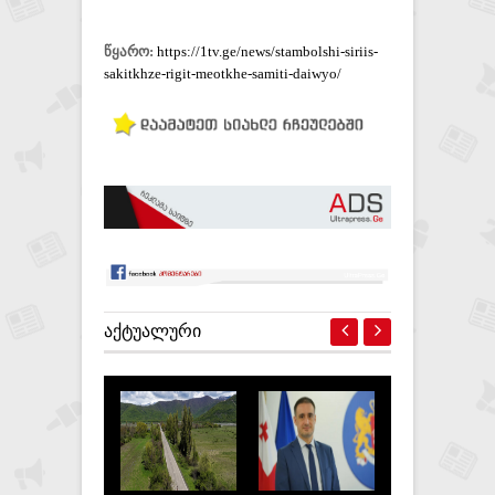
წყარო:
https://1tv.ge/news/stambolshi-siriis-
sakitkhze-rigit-meotkhe-samiti-daiwyo/
ᲐᲥᲢᲣᲐᲚᲣᲠᲘ