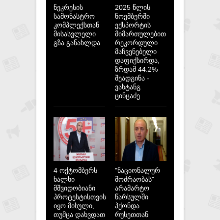
ნეკრესის
2025 წლის
სამონასტრო
ნოემბერში
კომპლექსთან
ექსპორტის
მისასვლელი
მიმართულებით
გზა განახლდა
რეკორდული
მაჩვენებელი
დაფიქსირდა,
ზრდამ 44.2%
შეადგინა -
ვახტანგ
ცინცაძე
4 ოქტომბერს
"ნაციონალურ
ხალხი
მოძრაობას"
მშვიდობიანი
არამარტო
პროტესტისთვის
წარსულში
იყო მისული,
ჰქონდა
თუმცა დახვდათ
რუსეთთან