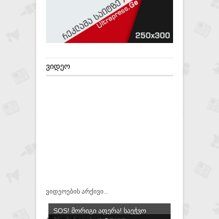
ᲕᲘᲓᲔᲝ
ვიდეოების არქივი...
SOS! ᲛᲝᲠᲘᲒᲘ ᲐᲤᲔᲠᲐ! ᲡᲐᲔᲭᲕᲝ