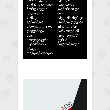
თუმცა დახვდათ
რუსეთთან
მორღვეული
კავშირები და
გალავანი,
მის
რამაც
სპეცსამსახურებთან,
გამოიწვია
არამედ დღესაც
პროვოკაცია და
აქვს და არც
დაგვიმატა
უარყოფენ ამ
ახალი
ყველაფერს" -
პოლიტიკური
გურამ
პატიმრები -
მაჭარაშვილი
ირაკლი
ფავლენიშვილი