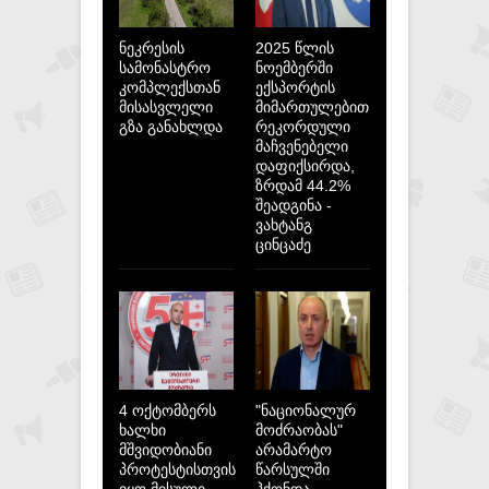
ნეკრესის
2025 წლის
სამონასტრო
ნოემბერში
კომპლექსთან
ექსპორტის
მისასვლელი
მიმართულებით
გზა განახლდა
რეკორდული
მაჩვენებელი
დაფიქსირდა,
ზრდამ 44.2%
შეადგინა -
ვახტანგ
ცინცაძე
4 ოქტომბერს
"ნაციონალურ
ხალხი
მოძრაობას"
მშვიდობიანი
არამარტო
პროტესტისთვის
წარსულში
იყო მისული,
ჰქონდა