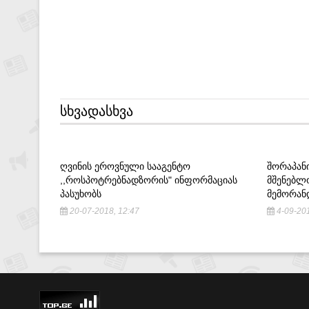
ᲡᲮᲕᲐᲓᲐᲡᲮᲕᲐ
ᲦᲕᲘᲜᲘᲡ ᲔᲠᲝᲕᲜᲣᲚᲘ ᲡᲐᲐᲒᲔᲜᲢᲝ
ᲨᲝᲠᲐᲞᲐᲜ
,,ᲠᲝᲡᲞᲝᲢᲠᲔᲑᲜᲐᲓᲖᲝᲠᲘᲡ" ᲘᲜᲤᲝᲠᲛᲐᲪᲘᲐᲡ
ᲛᲨᲔᲜᲔᲑᲚ
ᲞᲐᲡᲣᲮᲝᲑᲡ
ᲛᲔᲛᲝᲠᲐᲜ
20-07-2018, 12:47
4-09-201