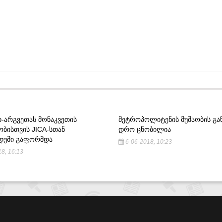
Ი-ᲐᲠᲒᲕᲔᲗᲐᲡ ᲛᲝᲜᲐᲙᲕᲔᲗᲘᲡ
ᲛᲔᲢᲠᲝᲞᲝᲚᲘᲢᲔᲜᲘᲡ ᲛᲣᲨᲐᲝᲑᲘᲡ ᲒᲐ
ᲝᲑᲘᲡᲗᲕᲘᲡ JICA-ᲡᲗᲐᲜ
ᲓᲠᲝ ᲪᲜᲝᲑᲘᲚᲘᲐ
ᲓᲣᲛᲘ ᲒᲐᲤᲝᲠᲛᲓᲐ
6-06-2018, 10:23
8, 16:13