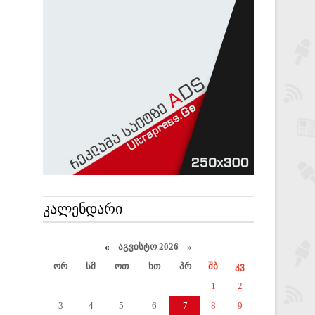
ᲙᲐᲚᲔᲜᲓᲐᲠᲘ
«
აგვისტო 2026 »
ორ
სმ
ოთ
ხთ
პრ
შბ
კვ
1
2
3
4
5
6
7
8
9