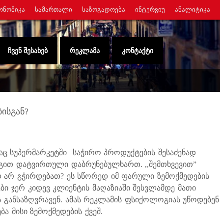
ᲝᲜᲝᲛᲘᲙᲐ
ᲡᲐᲛᲐᲠᲗᲐᲚᲘ
ᲡᲐᲖᲝᲒᲐᲓᲝᲔᲑᲐ
ᲘᲜᲢᲔᲠᲕᲘᲣ
ᲐᲜᲐᲚᲘᲢᲘᲙᲐ
ᲩᲕᲔᲜ ᲨᲔᲡᲐᲮᲔᲑ
ᲠᲔᲙᲚᲐᲛᲐ
ᲙᲝᲜᲢᲐᲥᲢᲘ
ისგან?
ც სუპერმარკეტში საჭირო პროდუქტების შესაძენად
აგით დატვირთული დაბრუნებულხართ. ,,შემთხვევით”
 არ გჭირდებათ? ეს სწორედ იმ ფარული ზემოქმედების
ები ჯერ კიდევ კლიენტის მაღაზიაში შესვლამდე მათი
 განსაზღვრავენ. ამას რეკლამის ფსიქოლოგიას უწოდებენ
ბა მისი ზემოქმედების ქვეშ.