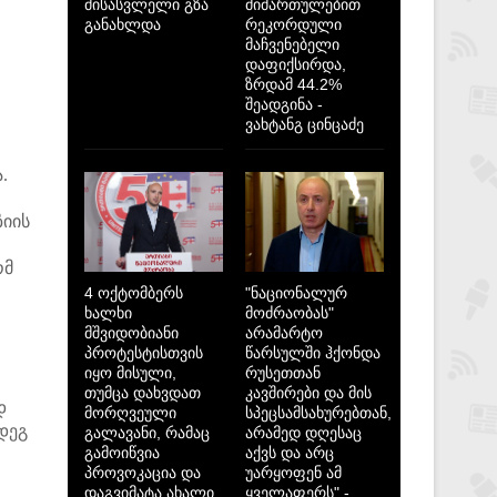
მისასვლელი გზა
მიმართულებით
განახლდა
რეკორდული
მაჩვენებელი
დაფიქსირდა,
ზრდამ 44.2%
შეადგინა -
ვახტანგ ცინცაძე
.
ზიის
ომ
4 ოქტომბერს
"ნაციონალურ
ხალხი
მოძრაობას"
მშვიდობიანი
არამარტო
პროტესტისთვის
წარსულში ჰქონდა
იყო მისული,
რუსეთთან
თუმცა დახვდათ
კავშირები და მის
დ
მორღვეული
სპეცსამსახურებთან,
დეგ
გალავანი, რამაც
არამედ დღესაც
გამოიწვია
აქვს და არც
პროვოკაცია და
უარყოფენ ამ
დაგვიმატა ახალი
ყველაფერს" -