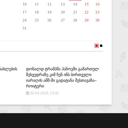
10
11
12
13
14
15
16
17
18
19
20
21
22
23
24
25
26
27
28
29
30
31
ᲜᲐᲮᲚᲔᲑᲘᲡ
ᲓᲝᲜᲐᲚᲓ ᲢᲠᲐᲛᲞᲛᲐ ᲰᲐᲜᲝᲔᲨᲘ ᲒᲐᲛᲐᲠᲗᲣᲚ
,,ᲥᲐᲠᲗᲣ
ᲨᲔᲮᲕᲔᲓᲠᲐᲖᲔ ᲙᲘᲛ ᲩᲔᲜ ᲘᲜᲡ ᲑᲘᲠᲗᲕᲣᲚᲘ
ᲙᲐᲜᲓᲘᲓᲐ
ᲘᲐᲠᲐᲦᲘᲡ ᲐᲨᲨ-ᲨᲘ ᲒᲐᲓᲐᲢᲐᲜᲐ ᲨᲔᲡᲗᲐᲕᲐᲖᲐ–
ᲥᲣᲪᲜᲐᲨᲕ
ᲠᲝᲘᲢᲔᲠᲘ
27-07-2
30-03-2019, 13:42