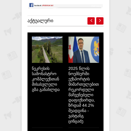
ᲐᲥᲢᲣᲐᲚᲣᲠᲘ
ნეკრესის
2025 წლის
სამონასტრო
ნოემბერში
კომპლექსთან
ექსპორტის
მისასვლელი
მიმართულებით
გზა განახლდა
რეკორდული
მაჩვენებელი
დაფიქსირდა,
ზრდამ 44.2%
შეადგინა -
ვახტანგ
ცინცაძე