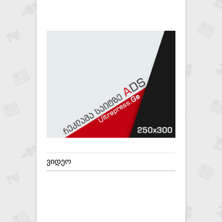
ᲕᲘᲓᲔᲝ