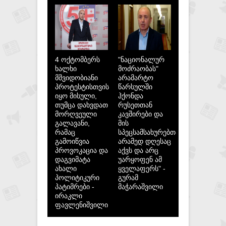
4 ოქტომბერს
"ნაციონალურ
ხალხი
მოძრაობას"
მშვიდობიანი
არამარტო
პროტესტისთვის
წარსულში
იყო მისული,
ჰქონდა
თუმცა დახვდათ
რუსეთთან
მორღვეული
კავშირები და
გალავანი,
მის
რამაც
სპეცსამსახურებთან,
გამოიწვია
არამედ დღესაც
პროვოკაცია და
აქვს და არც
დაგვიმატა
უარყოფენ ამ
ახალი
ყველაფერს" -
პოლიტიკური
გურამ
პატიმრები -
მაჭარაშვილი
ირაკლი
ფავლენიშვილი