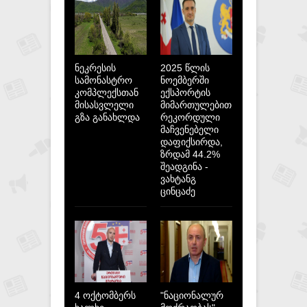
ნეკრესის
2025 წლის
სამონასტრო
ნოემბერში
კომპლექსთან
ექსპორტის
მისასვლელი
მიმართულებით
გზა განახლდა
რეკორდული
მაჩვენებელი
დაფიქსირდა,
ზრდამ 44.2%
შეადგინა -
ვახტანგ
ცინცაძე
4 ოქტომბერს
"ნაციონალურ