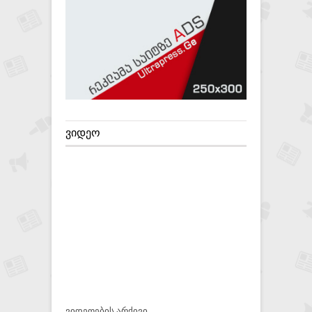
ᲕᲘᲓᲔᲝ
ვიდეოების არქივი...