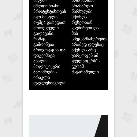
ხალხი
მოძრაობას"
მშვიდობიანი
არამარტო
პროტესტისთვის
წარსულში
იყო მისული,
ჰქონდა
თუმცა დახვდათ
რუსეთთან
მორღვეული
კავშირები და
გალავანი,
მის
რამაც
სპეცსამსახურებთან,
გამოიწვია
არამედ დღესაც
პროვოკაცია და
აქვს და არც
დაგვიმატა
უარყოფენ ამ
ახალი
ყველაფერს" -
პოლიტიკური
გურამ
პატიმრები -
მაჭარაშვილი
ირაკლი
ფავლენიშვილი