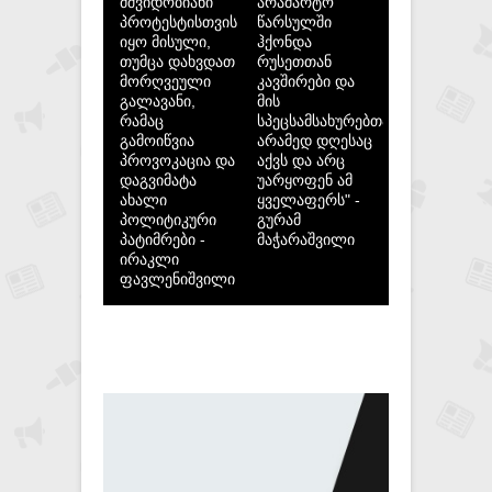
მშვიდობიანი
არამარტო
პროტესტისთვის
წარსულში
იყო მისული,
ჰქონდა
თუმცა დახვდათ
რუსეთთან
მორღვეული
კავშირები და
გალავანი,
მის
რამაც
სპეცსამსახურებთან,
გამოიწვია
არამედ დღესაც
პროვოკაცია და
აქვს და არც
დაგვიმატა
უარყოფენ ამ
ახალი
ყველაფერს" -
პოლიტიკური
გურამ
პატიმრები -
მაჭარაშვილი
ირაკლი
ფავლენიშვილი