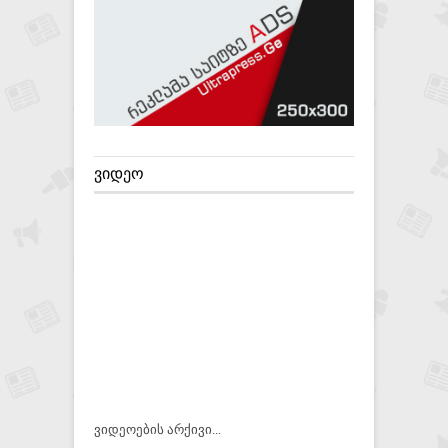
ᲕᲘᲓᲔᲝ
ვიდეოების არქივი...