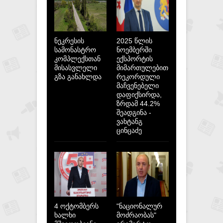
ნეკრესის
2025 წლის
სამონასტრო
ნოემბერში
კომპლექსთან
ექსპორტის
მისასვლელი
მიმართულებით
გზა განახლდა
რეკორდული
მაჩვენებელი
დაფიქსირდა,
ზრდამ 44.2%
შეადგინა -
ვახტანგ
ცინცაძე
4 ოქტომბერს
"ნაციონალურ
ხალხი
მოძრაობას"