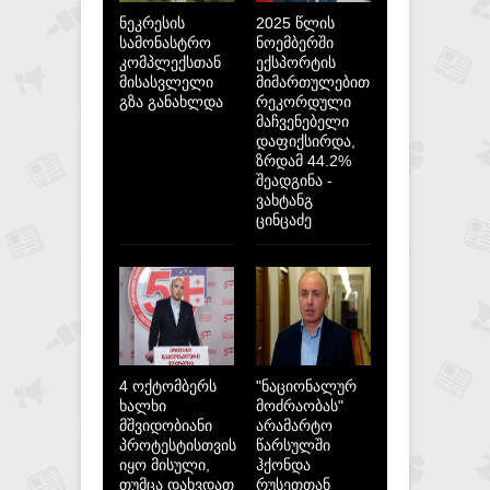
ნეკრესის
2025 წლის
სამონასტრო
ნოემბერში
კომპლექსთან
ექსპორტის
მისასვლელი
მიმართულებით
გზა განახლდა
რეკორდული
მაჩვენებელი
დაფიქსირდა,
ზრდამ 44.2%
შეადგინა -
ვახტანგ
ცინცაძე
4 ოქტომბერს
"ნაციონალურ
ხალხი
მოძრაობას"
მშვიდობიანი
არამარტო
პროტესტისთვის
წარსულში
იყო მისული,
ჰქონდა
თუმცა დახვდათ
რუსეთთან