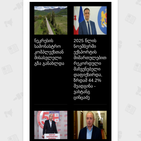
ნეკრესის
2025 წლის
სამონასტრო
ნოემბერში
კომპლექსთან
ექსპორტის
მისასვლელი
მიმართულებით
გზა განახლდა
რეკორდული
მაჩვენებელი
დაფიქსირდა,
ზრდამ 44.2%
შეადგინა -
ვახტანგ
ცინცაძე