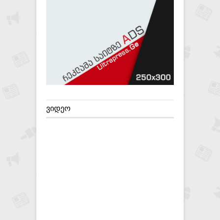
ᲕᲘᲓᲔᲝ