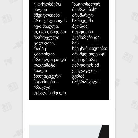
4 ოქტომბერს
"ნაციონალურ
ხალხი
მოძრაობას"
მშვიდობიანი
არამარტო
პროტესტისთვის
წარსულში
იყო მისული,
ჰქონდა
თუმცა დახვდათ
რუსეთთან
მორღვეული
კავშირები და
გალავანი,
მის
რამაც
სპეცსამსახურებთან,
გამოიწვია
არამედ დღესაც
პროვოკაცია და
აქვს და არც
დაგვიმატა
უარყოფენ ამ
ახალი
ყველაფერს" -
პოლიტიკური
გურამ
პატიმრები -
მაჭარაშვილი
ირაკლი
ფავლენიშვილი