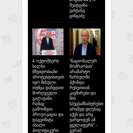
შეადგინა -
ვახტანგ
ცინცაძე
4 ოქტომბერს
"ნაციონალურ
ხალხი
მოძრაობას"
მშვიდობიანი
არამარტო
პროტესტისთვის
წარსულში
იყო მისული,
ჰქონდა
თუმცა დახვდათ
რუსეთთან
მორღვეული
კავშირები და
გალავანი,
მის
რამაც
სპეცსამსახურებთან,
გამოიწვია
არამედ დღესაც
პროვოკაცია და
აქვს და არც
დაგვიმატა
უარყოფენ ამ
ახალი
ყველაფერს" -
პოლიტიკური
გურამ