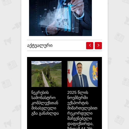
საუკეთესო ოცეულშია
ᲐᲥᲢᲣᲐᲚᲣᲠᲘ
ნეკრესის
2025 წლის
სამონასტრო
ნოემბერში
კომპლექსთან
ექსპორტის
მისასვლელი
მიმართულებით
გზა განახლდა
რეკორდული
მაჩვენებელი
დაფიქსირდა,
ზრდამ 44.2%