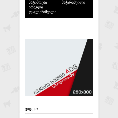
პატიმრები -
მაჭარაშვილი
ირაკლი
ფავლენიშვილი
ᲕᲘᲓᲔᲝ