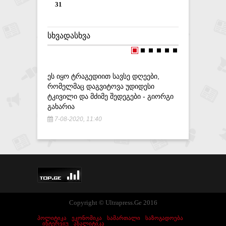
31
ᲡᲮᲕᲐᲓᲐᲡᲮᲕᲐ
ᲔᲡ ᲘᲧᲝ ᲢᲠᲐᲒᲔᲓᲘᲘᲗ ᲡᲐᲕᲡᲔ ᲓᲦᲔᲔᲑᲘ,
ᲘᲜᲢᲔᲠᲞᲝ
ᲠᲝᲛᲔᲚᲛᲐᲪ ᲓᲐᲒᲕᲘᲢᲝᲕᲐ ᲣᲓᲘᲓᲔᲡᲘ
ᲠᲝᲛᲔᲚᲘᲪ 
ᲢᲙᲘᲕᲘᲚᲘ ᲓᲐ ᲛᲫᲘᲛᲔ ᲨᲔᲓᲔᲒᲔᲑᲘ - ᲒᲘᲝᲠᲒᲘ
ᲗᲐᲜᲐᲛᲓᲔ
ᲒᲐᲮᲐᲠᲘᲐ
8-10-201
7-08-2020, 11:40
Copyright © Ultrapress.Ge 2016
ᲞᲝᲚᲘᲢᲘᲙᲐ
ᲔᲙᲝᲜᲝᲛᲘᲙᲐ
ᲡᲐᲛᲐᲠᲗᲐᲚᲘ
ᲡᲐᲖᲝᲒᲐᲓᲝᲔᲑᲐ
ᲘᲜᲢᲔᲠᲕᲘᲣ
ᲐᲜᲐᲚᲘᲢᲘᲙᲐ