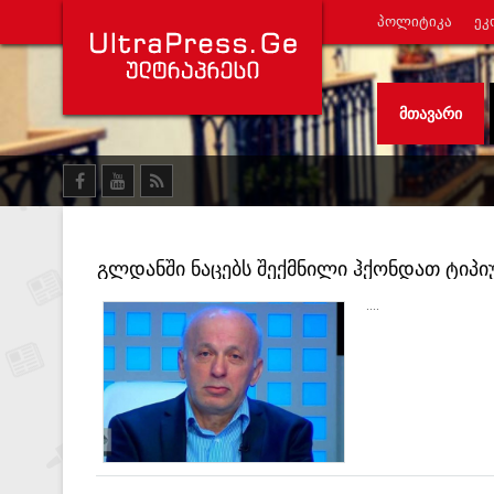
ᲞᲝᲚᲘᲢᲘᲙᲐ
ᲔᲙ
ᲛᲗᲐᲕᲐᲠᲘ
გლდანში ნაცებს შექმნილი ჰქონდათ ტიპიუ
ხოცავდნენ გაუგონარი, ურჯუკული, შუასაუ
....