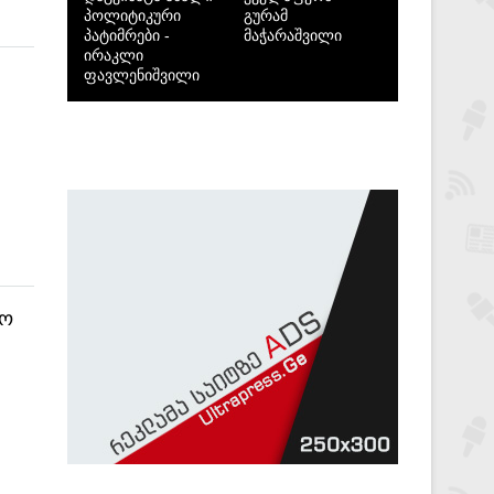
პოლიტიკური
გურამ
პატიმრები -
მაჭარაშვილი
ირაკლი
ფავლენიშვილი
ღო