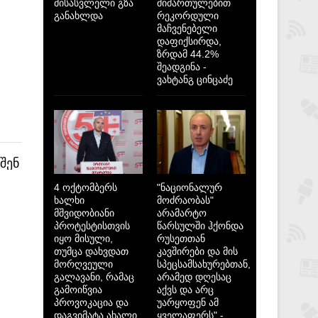
მისასვლელი გზა
მიმართულებით
განახლდა
რეკორდული
მაჩვენებელი
დაფიქსირდა,
ზრდამ 44.2%
შეადგინა -
ვახტანგ ცინცაძე
შენ
4 ოქტომბერს
"ნაციონალურ
ხალხი
მოძრაობას"
მშვიდობიანი
არამარტო
პროტესტისთვის
წარსულში ჰქონდა
იყო მისული,
რუსეთთან
თუმცა დახვდათ
კავშირები და მის
მორღვეული
სპეცსამსახურებთან,
გალავანი, რამაც
არამედ დღესაც
გამოიწვია
აქვს და არც
პროვოკაცია და
უარყოფენ ამ
დაგვიმატა ახალი
ყველაფერს" -