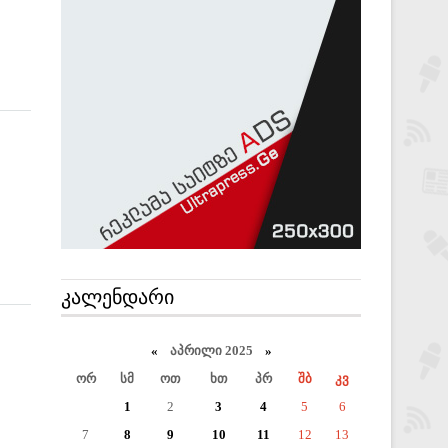
ᲙᲐᲚᲔᲜᲓᲐᲠᲘ
«
აპრილი 2025
»
ორ
სმ
ოთ
ხთ
პრ
შბ
კვ
1
2
3
4
5
6
7
8
9
10
11
12
13