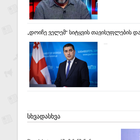
„დოიჩე ველემ“ სიტყვის თავისუფლების და
მთავარ შემოქმედს - კინწურაშვილს
....
ᲡᲮᲕᲐᲓᲐᲡᲮᲕᲐ