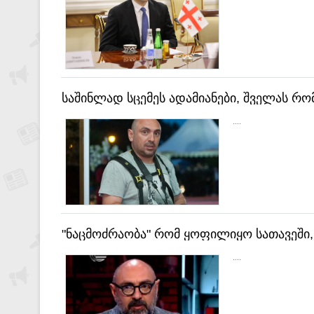
საშინლად სცემეს ადამიანები, შველას რო
....
"ნაცმოძრაობა" რომ ყოფილიყო სათავეში,
დღეში - აბდალაძე
....