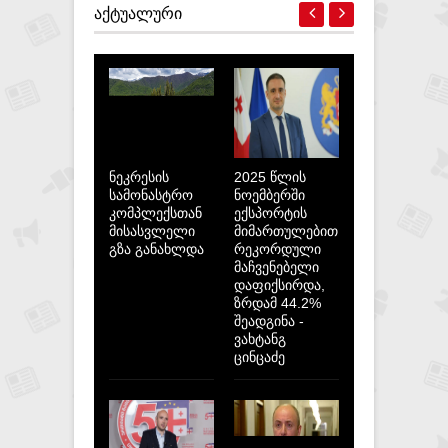
ᲐᲥᲢᲣᲐᲚᲣᲠᲘ
ნეკრესის
2025 წლის
სამონასტრო
ნოემბერში
კომპლექსთან
ექსპორტის
მისასვლელი
მიმართულებით
გზა განახლდა
რეკორდული
მაჩვენებელი
დაფიქსირდა,
ზრდამ 44.2%
შეადგინა -
ვახტანგ
ცინცაძე