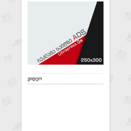
ᲕᲘᲓᲔᲝ