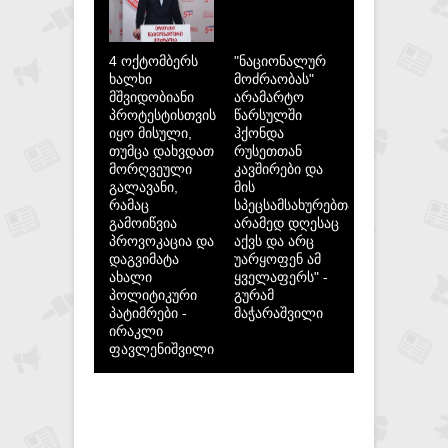
4 ოქტომბერს
"ნაციონალურ
ხალხი
მოძრაობას"
მშვიდობიანი
არამარტო
პროტესტისთვის
წარსულში
იყო მისული,
ჰქონდა
თუმცა დახვდათ
რუსეთთან
მორღვეული
კავშირები და
გალავანი,
მის
რამაც
სპეცსამსახურებთან,
გამოიწვია
არამედ დღესაც
პროვოკაცია და
აქვს და არც
დაგვიმატა
უარყოფენ ამ
ახალი
ყველაფერს" -
პოლიტიკური
გურამ
პატიმრები -
მაჭარაშვილი
ირაკლი
ფავლენიშვილი