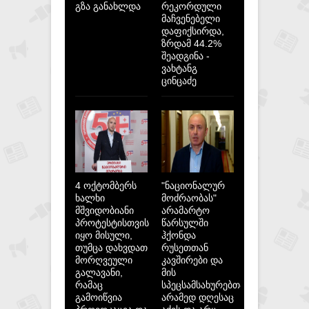
გზა განახლდა
რეკორდული
მაჩვენებელი
დაფიქსირდა,
ზრდამ 44.2%
შეადგინა -
ვახტანგ
ცინცაძე
4 ოქტომბერს
"ნაციონალურ
ხალხი
მოძრაობას"
მშვიდობიანი
არამარტო
პროტესტისთვის
წარსულში
იყო მისული,
ჰქონდა
თუმცა დახვდათ
რუსეთთან
მორღვეული
კავშირები და
გალავანი,
მის
რამაც
სპეცსამსახურებთან,
გამოიწვია
არამედ დღესაც