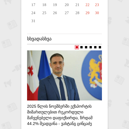
17
18
19
20
21
22
23
24
25
26
27
28
29
30
31
ᲡᲮᲕᲐᲓᲐᲡᲮᲕᲐ
,,ᲘᲛᲞᲘᲩᲛ
ᲑᲐᲖᲐᲠᲘ Ჩ
23-08-20
2025 ᲬᲚᲘᲡ ᲜᲝᲔᲛᲑᲔᲠᲨᲘ ᲔᲥᲡᲞᲝᲠᲢᲘᲡ
ᲛᲘᲛᲐᲠᲗᲣᲚᲔᲑᲘᲗ ᲠᲔᲙᲝᲠᲓᲣᲚᲘ
ᲛᲐᲩᲕᲔᲜᲔᲑᲔᲚᲘ ᲓᲐᲤᲘᲥᲡᲘᲠᲓᲐ, ᲖᲠᲓᲐᲛ
44.2% ᲨᲔᲐᲓᲒᲘᲜᲐ - ᲕᲐᲮᲢᲐᲜᲒ ᲪᲘᲜᲪᲐᲫᲔ