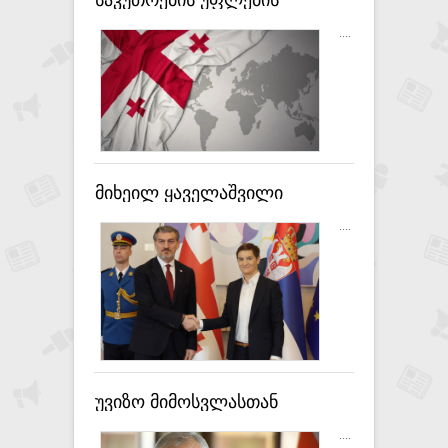
საკუთრების უფლების
დაცულობით საქართველო
....
ევროკავშირის წევრი და
კანდიდატი ქვეყნების
საუკეთესო ოცეულშია
მიხეილ ყაველაშვილი
სერბეთის რესპუბლიკის
....
ეროვნული კრების
თავმჯდომარეს, ანა ბრნაბიჩს
შეხვდა
უვიზო მიმოსვლასთან
დაკავშირებით დილემის
....