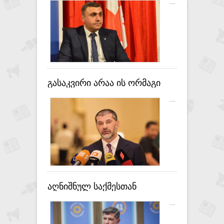
ამჩნევენ, რაც აწყობთ და ვერ
....
ხედავენ იმას, რაც მათ
დამოკიდებულებას აშიშვლებს
- დავით მათიკაშვილი
გასაკვირი არაა ის ორმაგი
სტანდარტები, რასაც ბოლო
....
წლებში ევროპელი
ბიუროკრატების მხრიდან
ჩვენი ქვეყნის მიმართ
ვხედავთ - კახა კალაძე
ევროკომისიის ანგარიშზე
აღნიშნულ საქმესთან
დაკავშირებით, ჩემი
....
გამოძიებასთან