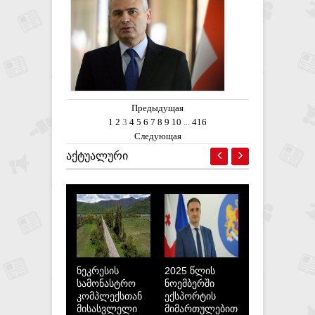
წინაშე არიან - ირაკლი
ქადაგიშვილი
Предыдущая
1
2
3
4
5
6
7
8
9
10
...
416
Следующая
ᲐᲥᲢᲣᲐᲚᲣᲠᲘ
ნეკრესის
2025 წლის
სამონასტრო
ნოემბერში
კომპლექსთან
ექსპორტის
მისასვლელი
მიმართულებით