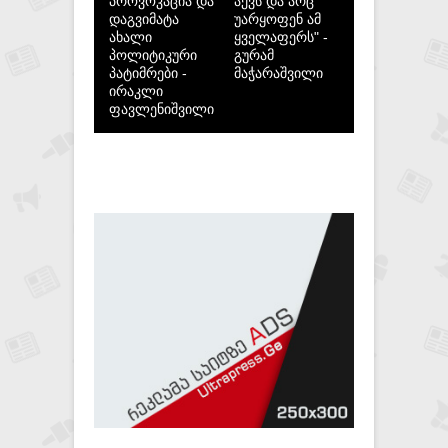
პროვოკაცია და
აქვს და არც
დაგვიმატა
უარყოფენ ამ
ახალი
ყველაფერს" -
პოლიტიკური
გურამ
პატიმრები -
მაჭარაშვილი
ირაკლი
ფავლენიშვილი