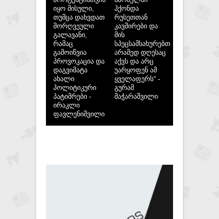
იყო მისული,
ჰქონდა
თუმცა დახვდათ
რუსეთთან
მორღვეული
კავშირები და
გალავანი,
მის
რამაც
სპეცსამსახურებთან,
გამოიწვია
არამედ დღესაც
პროვოკაცია და
აქვს და არც
დაგვიმატა
უარყოფენ ამ
ახალი
ყველაფერს" -
პოლიტიკური
გურამ
პატიმრები -
მაჭარაშვილი
ირაკლი
ფავლენიშვილი