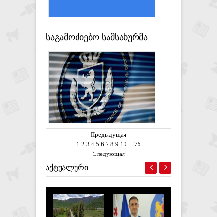
საგამოძიებო სამსახურმა
დიდი ოდენობით უაქციზო
....
სიგარეტის შენახვა-
გადაზიდვა-რეალიზაციის სამი
ფაქტი გამოავლინა
Предыдущая
1
2
3
4
5
6
7
8
9
10
...
75
Следующая
ᲐᲥᲢᲣᲐᲚᲣᲠᲘ