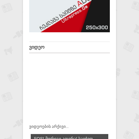
ᲕᲘᲓᲔᲝ
ვიდეოების არქივი...
SOS! ᲛᲝᲠᲘᲒᲘ ᲐᲤᲔᲠᲐ! ᲡᲐᲔᲭᲕᲝ