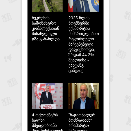
ნეკრესის
2025 წლის
სამონასტრო
ნოემბერში
კომპლექსთან
ექსპორტის
მისასვლელი
მიმართულებით
გზა განახლდა
რეკორდული
მაჩვენებელი
დაფიქსირდა,
ზრდამ 44.2%
შეადგინა -
ვახტანგ
ცინცაძე
4 ოქტომბერს
"ნაციონალურ
ხალხი
მოძრაობას"
მშვიდობიანი
არამარტო
პროტესტისთვის
წარსულში