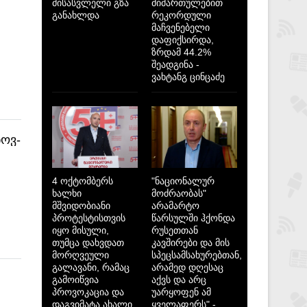
მისასვლელი გზა
მიმართულებით
განახლდა
რეკორდული
მაჩვენებელი
დაფიქსირდა,
ზრდამ 44.2%
შეადგინა -
ვახტანგ ცინცაძე
ნოვ-
4 ოქტომბერს
"ნაციონალურ
ხალხი
მოძრაობას"
მშვიდობიანი
არამარტო
პროტესტისთვის
წარსულში ჰქონდა
იყო მისული,
რუსეთთან
თუმცა დახვდათ
კავშირები და მის
მორღვეული
სპეცსამსახურებთან,
გალავანი, რამაც
არამედ დღესაც
გამოიწვია
აქვს და არც
პროვოკაცია და
უარყოფენ ამ
დაგვიმატა ახალი
ყველაფერს" -