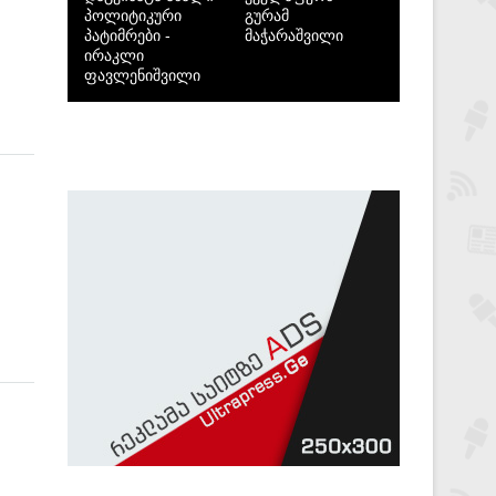
პოლიტიკური
გურამ
პატიმრები -
მაჭარაშვილი
ირაკლი
ფავლენიშვილი