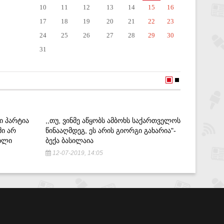
10
11
12
13
14
15
16
17
18
19
20
21
22
23
24
25
26
27
28
29
30
31
Ი ᲞᲐᲠᲢᲘᲐ
,,ᲗᲣ, ᲕᲘᲜᲛᲔ ᲐᲬᲧᲝᲑᲡ ᲐᲛᲑᲝᲮᲡ ᲡᲐᲥᲐᲠᲗᲕᲔᲚᲝᲡ
,,ᲕᲘᲡᲐᲪ
ᲨᲘ ᲐᲠ
ᲬᲘᲜᲐᲐᲦᲛᲓᲔᲒ, ᲔᲡ ᲐᲠᲘᲡ ᲒᲘᲝᲠᲒᲘ ᲒᲐᲮᲐᲠᲘᲐ"-
ᲛᲐᲠᲗᲚᲛ
ᲕᲘᲚᲘ
ᲑᲔᲥᲐ ᲑᲐᲡᲘᲚᲐᲘᲐ
ᲓᲐᲘᲛᲡᲮᲕ
12-07-2019, 14:05
23-09-2