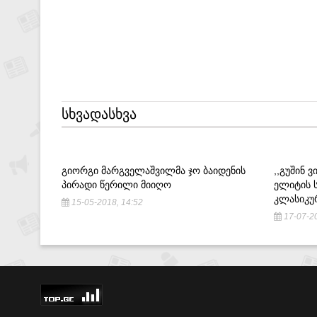
ᲡᲮᲕᲐᲓᲐᲡᲮᲕᲐ
ᲒᲘᲝᲠᲒᲘ ᲛᲐᲠᲒᲕᲔᲚᲐᲨᲕᲘᲚᲛᲐ ᲯᲝ ᲑᲐᲘᲓᲔᲜᲘᲡ
,,ᲒᲣᲨᲘᲜ 
ᲞᲘᲠᲐᲓᲘ ᲬᲔᲠᲘᲚᲘ ᲛᲘᲘᲦᲝ
ᲔᲚᲘᲢᲘᲡ Ს
ᲙᲚᲐᲡᲘᲙᲣᲠ
15-05-2018, 14:52
17-07-20