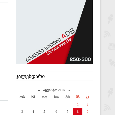
ᲙᲐᲚᲔᲜᲓᲐᲠᲘ
«
აგვისტო 2026 »
ორ
სმ
ოთ
ხთ
პრ
შბ
კვ
1
2
3
4
5
6
7
8
9