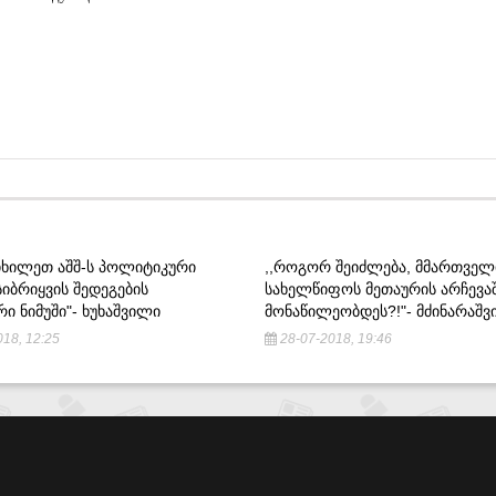
ᲕᲘᲮᲘᲚᲔᲗ ᲐᲨᲨ-Ს ᲞᲝᲚᲘᲢᲘᲙᲣᲠᲘ
,,ᲠᲝᲒᲝᲠ ᲨᲔᲘᲫᲚᲔᲑᲐ, ᲛᲛᲐᲠᲗᲕᲔᲚ
ᲘᲑᲠᲘᲧᲕᲘᲡ ᲨᲔᲓᲔᲒᲔᲑᲘᲡ
ᲡᲐᲮᲔᲚᲬᲘᲤᲝᲡ ᲛᲔᲗᲐᲣᲠᲘᲡ ᲐᲠᲩᲔᲕᲐ
Ი ᲜᲘᲛᲣᲨᲘ"- ᲮᲣᲮᲐᲨᲕᲘᲚᲘ
ᲛᲝᲜᲐᲬᲘᲚᲔᲝᲑᲓᲔᲡ?!"- ᲛᲫᲘᲜᲐᲠᲐᲨ
18, 12:25
28-07-2018, 19:46