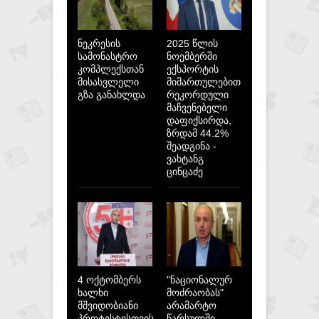
ნეკრესის
2025 წლის
სამონასტრო
ნოემბერში
კომპლექსთან
ექსპორტის
მისასვლელი
მიმართულებით
გზა განახლდა
რეკორდული
მაჩვენებელი
დაფიქსირდა,
ზრდამ 44.2%
შეადგინა -
ვახტანგ
ცინცაძე
4 ოქტომბერს
"ნაციონალურ
ხალხი
მოძრაობას"
მშვიდობიანი
არამარტო
პროტესტისთვის
წარსულში