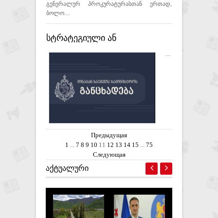
გენერალურ პროკურატურასთან ერთად,
ბოლო....
სტრატეგიული ან
განსაკუთრებული
....
მნიშვნელობის ობიექტის
ჯგუფურად ბლოკირების
მცდელობის ბრალდებით 8
პირი დააკავეს
Предыдущая
1
...
7
8
9
10
11
12
13
14
15
...
75
Следующая
ᲐᲥᲢᲣᲐᲚᲣᲠᲘ