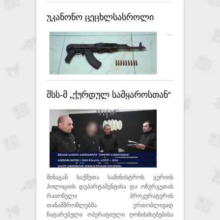
უკანონო ცეცხლსასროლი
იარაღები და საბრძოლო
....
მასალა ამოიღეს
შსს-მ „ქურდულ სამყაროსთან“
კავშირში მყოფი ხუთი პირი
დააკავა, ხოლო ერთს ბრალი
პენიტენციურ დაწესებულებაში
წარედგინა
შინაგან საქმეთა სამინისტროს გურიის
პოლიციის დეპარტამენტისა და ოზურგეთის
რაიონული პროკურატურის
თანამშრომლებმა ერთობლივად
ჩატარებული ოპერატიული ღონისძიებებისა