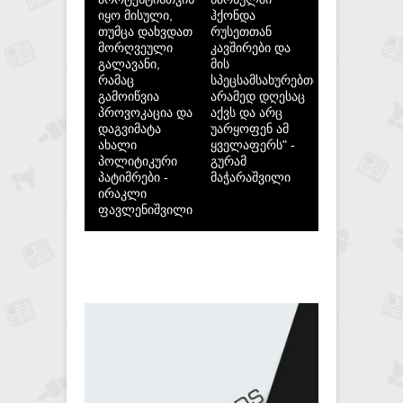
იყო მისული,
ჰქონდა
თუმცა დახვდათ
რუსეთთან
მორღვეული
კავშირები და
გალავანი,
მის
რამაც
სპეცსამსახურებთან,
გამოიწვია
არამედ დღესაც
პროვოკაცია და
აქვს და არც
დაგვიმატა
უარყოფენ ამ
ახალი
ყველაფერს" -
პოლიტიკური
გურამ
პატიმრები -
მაჭარაშვილი
ირაკლი
ფავლენიშვილი