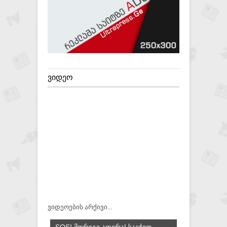
ᲕᲘᲓᲔᲝ
ვიდეოების არქივი...
SOS! ᲛᲝᲠᲘᲒᲘ ᲐᲤᲔᲠᲐ! ᲡᲐᲔᲭᲕᲝ