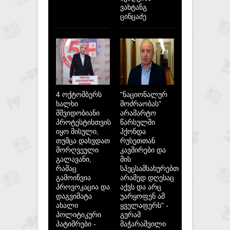
ვახტანგ
ცინცაძე
4 ოქტომბერს
"ნაციონალურ
ხალხი
მოძრაობას"
მშვიდობიანი
არამარტო
პროტესტისთვის
წარსულში
იყო მისული,
ჰქონდა
თუმცა დახვდათ
რუსეთთან
მორღვეული
კავშირები და
გალავანი,
მის
რამაც
სპეცსამსახურებთან,
გამოიწვია
არამედ დღესაც
პროვოკაცია და
აქვს და არც
დაგვიმატა
უარყოფენ ამ
ახალი
ყველაფერს" -
პოლიტიკური
გურამ
პატიმრები -
მაჭარაშვილი