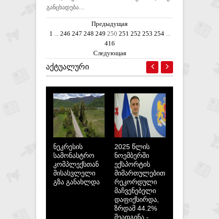
განცხადება....
Предыдущая
1
...
246
247
248
249
250
251
252
253
254
...
416
Следующая
ᲐᲥᲢᲣᲐᲚᲣᲠᲘ
ნეკრესის
2025 წლის
სამონასტრო
ნოემბერში
კომპლექსთან
ექსპორტის
მისასვლელი
მიმართულებით
გზა განახლდა
რეკორდული
მაჩვენებელი
დაფიქსირდა,
ზრდამ 44.2%
შეადგინა -