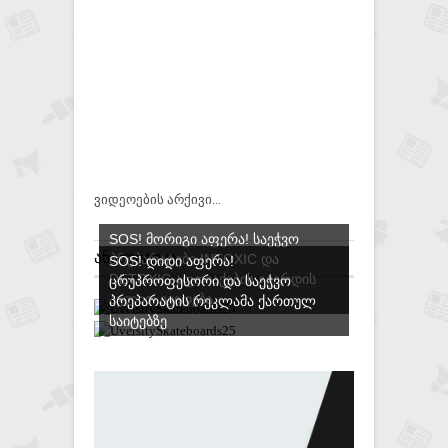
ვიდეოების არქივი...
SOS! ᲛᲝᲠᲘᲒᲘ ᲐᲤᲔᲠᲐ! ᲡᲐᲔᲭᲕᲝ
ᲐᲜᲐᲚᲘᲢᲘᲙᲐ
ᲞᲠᲔᲞᲐᲠᲐᲢᲔᲑᲘ INTOXIC ᲓᲐ
SOS! ᲓᲘᲓᲘ ᲐᲤᲔᲠᲐ!
DETOXIC ᲐᲤᲗᲘᲐᲥᲔᲑᲘᲡ ᲒᲕᲔᲠᲓᲘᲡ
ᲪᲠᲣᲞᲠᲝᲤᲔᲡᲝᲠᲘ ᲓᲐ ᲡᲐᲔᲭᲕᲝ
ᲐᲕᲚᲘᲗ ᲘᲧᲘᲓᲔᲑᲐ
ᲞᲠᲔᲞᲐᲠᲐᲢᲘᲡ ᲠᲔᲙᲚᲐᲛᲐ ᲥᲐᲠᲗᲣᲚ
ᲡᲐᲘᲢᲔᲑᲖᲔ