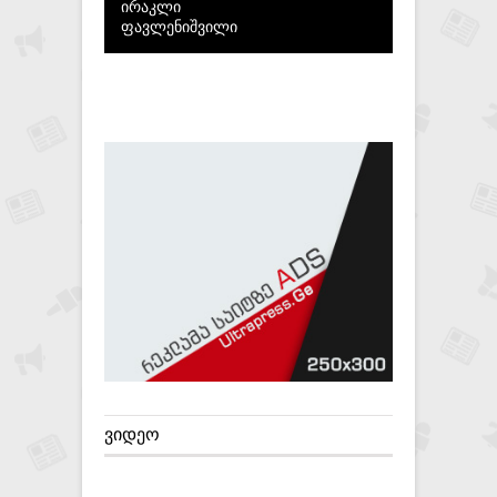
ირაკლი
ფავლენიშვილი
ᲕᲘᲓᲔᲝ