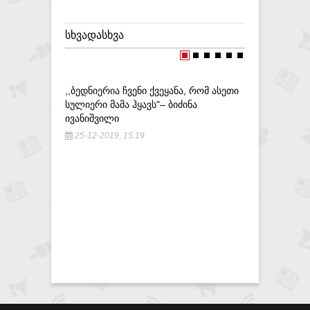
ᲡᲮᲕᲐᲓᲐᲡᲮᲕᲐ
,,ᲑᲔᲓᲜᲘᲔᲠᲘᲐ ᲩᲕᲔᲜᲘ ᲥᲕᲔᲧᲐᲜᲐ, ᲠᲝᲛ ᲐᲡᲔᲗᲘ
,,ᲥᲕᲔᲧᲜᲘᲡ
ᲡᲣᲚᲘᲔᲠᲘ ᲛᲐᲛᲐ ᲰᲧᲐᲕᲡ"– ᲑᲘᲫᲘᲜᲐ
ᲡᲐᲓᲐᲪ ᲐᲠ
ᲘᲕᲐᲜᲘᲨᲕᲘᲚᲘ
ᲑᲣᲠᲭᲣᲚᲐ
25-12-2019, 15:19
28-11-20