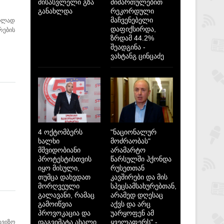
მისასვლელი გზა
მიმართულებით
განახლდა
რეკორდული
მაჩვენებელი
ილად
დაფიქსირდა,
რების
ზრდამ 44.2%
შეადგინა -
ვახტანგ ცინცაძე
4 ოქტომბერს
"ნაციონალურ
ხალხი
მოძრაობას"
მშვიდობიანი
არამარტო
პროტესტისთვის
წარსულში ჰქონდა
იყო მისული,
რუსეთთან
თუმცა დახვდათ
კავშირები და მის
მორღვეული
სპეცსამსახურებთან,
გალავანი, რამაც
არამედ დღესაც
გამოიწვია
აქვს და არც
პროვოკაცია და
უარყოფენ ამ
დაგვიმატა ახალი
ყველაფერს" -
ავიზო