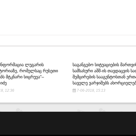
 ᲘᲜᲤᲝᲠᲛᲐᲪᲘᲐ ᲚᲣᲒᲐᲠᲘᲡ
ᲡᲐᲒᲐᲜᲒᲔᲑᲝ ᲡᲘᲢᲣᲐᲪᲘᲔᲑᲘᲡ ᲛᲐᲠᲗᲕᲘ
ᲝᲠᲘᲐᲖᲔ, ᲠᲝᲛᲔᲚᲡᲐᲪ ᲠᲣᲡᲔᲗᲘ
ᲡᲐᲛᲡᲐᲮᲣᲠᲘ ᲐᲨᲨ-ᲘᲡ ᲗᲐᲕᲓᲐᲪᲕᲘᲡ Ს
ᲑᲡ ᲛᲢᲙᲜᲐᲠᲘ ᲡᲘᲪᲠᲣᲔᲐ"–
ᲨᲔᲛᲪᲘᲠᲔᲑᲘᲡ ᲡᲐᲐᲒᲔᲜᲢᲝᲡᲗᲐᲜ ᲔᲠ
ᲘᲫᲔ
ᲡᲐᲕᲔᲚᲔ ᲕᲐᲠᲯᲘᲨᲔᲑᲡ ᲐᲮᲝᲠᲪᲘᲔᲚᲔ
8, 12:36
7-06-2018, 15:13