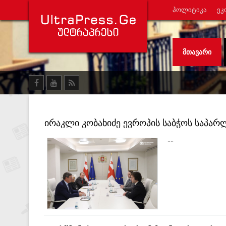
ᲞᲝᲚᲘᲢᲘᲙᲐ
ᲔᲙ
ᲛᲗᲐᲕᲐᲠᲘ
ირაკლი კობახიძე ევროპის საბჭოს საპარ
შეხვდა
....