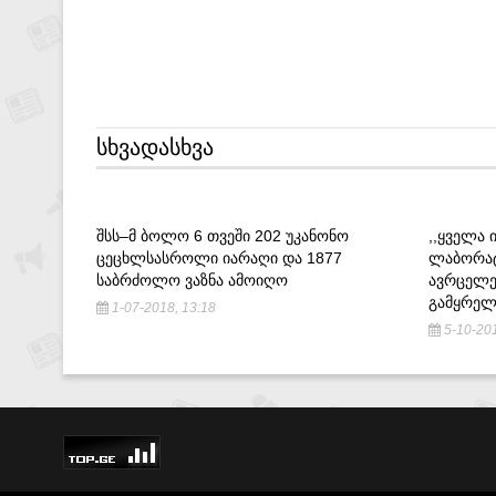
ᲡᲮᲕᲐᲓᲐᲡᲮᲕᲐ
ᲨᲡᲡ–Მ ᲑᲝᲚᲝ 6 ᲗᲕᲔᲨᲘ 202 ᲣᲙᲐᲜᲝᲜᲝ
,,ᲧᲕᲔᲚᲐ
ᲪᲔᲪᲮᲚᲡᲐᲡᲠᲝᲚᲘ ᲘᲐᲠᲐᲦᲘ ᲓᲐ 1877
ᲚᲐᲑᲝᲠᲐᲢ
ᲡᲐᲑᲠᲫᲝᲚᲝ ᲕᲐᲖᲜᲐ ᲐᲛᲝᲘᲦᲝ
ᲐᲕᲠᲪᲔᲚᲔ
ᲒᲐᲛᲧᲠᲔᲚ
1-07-2018, 13:18
5-10-201