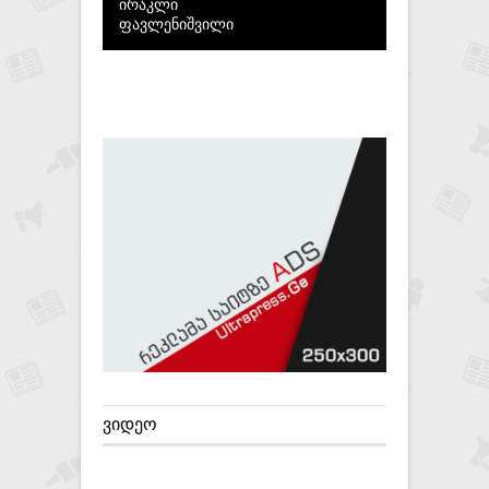
ირაკლი
ფავლენიშვილი
ᲕᲘᲓᲔᲝ