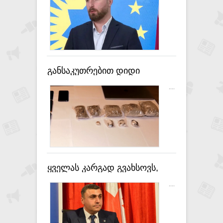
შემდეგ მსოფლიოში არ
გამოუყენებიათ - არჩილ
გორდულაძე
განსაკუთრებით დიდი
ოდენობით ნარკოტიკული
....
საშუალება ამოიღეს -
დაკავებულია ბელორუსის 2
მოქალაქე
ყველას კარგად გვახსოვს,
„ნაცმოძრაობა“ რას
....
სჩადიოდა, ამ ყველაფრის
გადაფარვას ცდილობენ, რაც