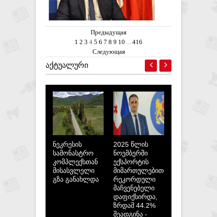
არ გამოუვათ - დავით
მათიკაშვილი
Предыдущая
1
2
3
4
5
6
7
8
9
10
...
416
Следующая
ᲐᲥᲢᲣᲐᲚᲣᲠᲘ
ნეკრესის
2025 წლის
სამონასტრო
ნოემბერში
კომპლექსთან
ექსპორტის
მისასვლელი
მიმართულებით
გზა განახლდა
რეკორდული
მაჩვენებელი
დაფიქსირდა,
ზრდამ 44.2%
შეადგინა -