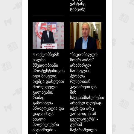
ვახტანგ
ცინცაძე
4 ოქტომბერს
"ნაციონალურ
ხალხი
მოძრაობას"
მშვიდობიანი
არამარტო
პროტესტისთვის
წარსულში
იყო მისული,
ჰქონდა
თუმცა დახვდათ
რუსეთთან
მორღვეული
კავშირები და
გალავანი,
მის
რამაც
სპეცსამსახურებთან,
გამოიწვია
არამედ დღესაც
პროვოკაცია და
აქვს და არც
დაგვიმატა
უარყოფენ ამ
ახალი
ყველაფერს" -
პოლიტიკური
გურამ
პატიმრები -
მაჭარაშვილი