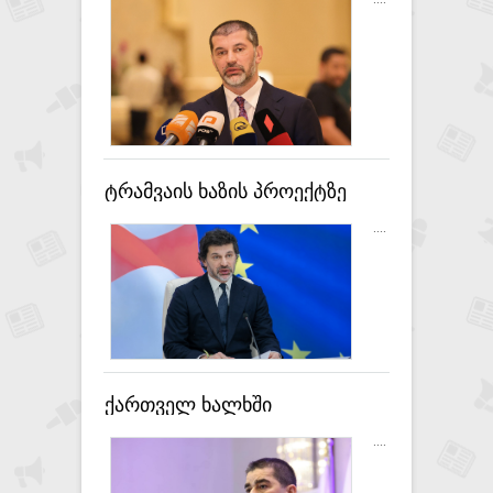
ევროპულ ქვეყანას თავად
აქვს რუსეთთან გაჩაღებული
ვაჭრობა - კახა კალაძე
ტრამვაის ხაზის პროექტზე
ბევრი ტყუილი, სიბინძურე
....
ვრცელდება, იანვრის ბოლოს
უკვე გვეყოლება ტენდერში
გამარჯვებული კომპანია - კახა
კალაძე
ქართველ ხალხში
მხარდაჭერა არ აქვთ და
....
სურთ, გარედან თავდასხმით