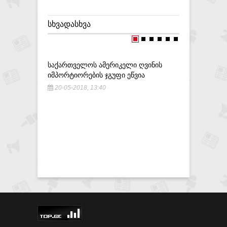
ᲡᲮᲕᲐᲓᲐᲡᲮᲕᲐ
ᲡᲐᲥᲐᲠᲗᲕᲔᲚᲝᲡ ᲐᲛᲔᲠᲘᲙᲔᲚᲘ ᲦᲕᲘᲜᲘᲡ
ᲡᲐᲒᲐᲛᲝᲫᲘ
ᲘᲛᲞᲝᲠᲢᲘᲝᲠᲔᲑᲘᲡ ᲯᲒᲣᲤᲘ ᲔᲬᲕᲘᲐ
ᲡᲘᲒᲐᲠᲔᲢᲘ
ᲤᲐᲥᲢᲘ Გ
20-05-2018, 13:40
18-05-20