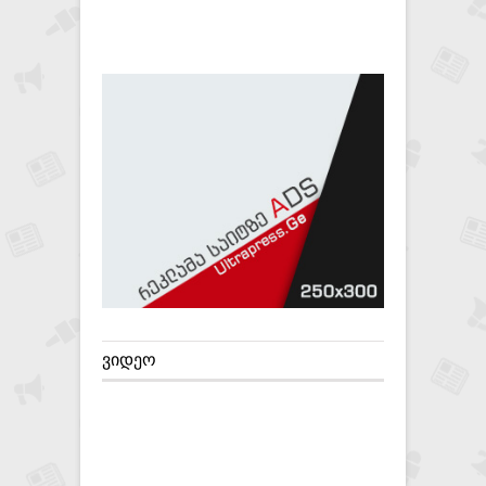
ᲕᲘᲓᲔᲝ