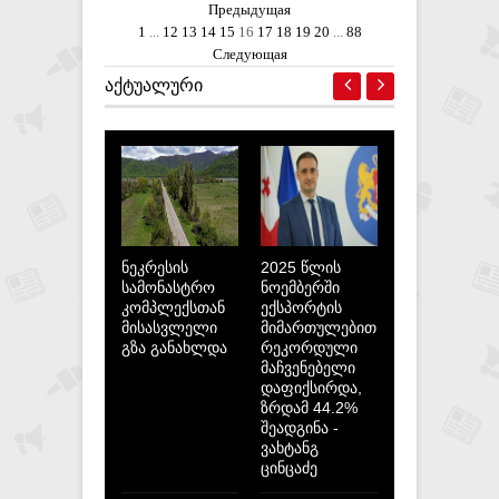
Предыдущая
1
...
12
13
14
15
16
17
18
19
20
...
88
Следующая
ᲐᲥᲢᲣᲐᲚᲣᲠᲘ
ნეკრესის
2025 წლის
სამონასტრო
ნოემბერში
კომპლექსთან
ექსპორტის
მისასვლელი
მიმართულებით
გზა განახლდა
რეკორდული
მაჩვენებელი
დაფიქსირდა,
ზრდამ 44.2%
შეადგინა -
ვახტანგ
ცინცაძე