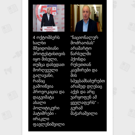
4 ოქტომბერს
"ნაციონალურ
ხალხი
მოძრაობას"
მშვიდობიანი
არამარტო
პროტესტისთვის
წარსულში
იყო მისული,
ჰქონდა
თუმცა დახვდათ
რუსეთთან
მორღვეული
კავშირები და
გალავანი,
მის
რამაც
სპეცსამსახურებთან,
გამოიწვია
არამედ დღესაც
პროვოკაცია და
აქვს და არც
დაგვიმატა
უარყოფენ ამ
ახალი
ყველაფერს" -
პოლიტიკური
გურამ
პატიმრები -
მაჭარაშვილი
ირაკლი
ფავლენიშვილი